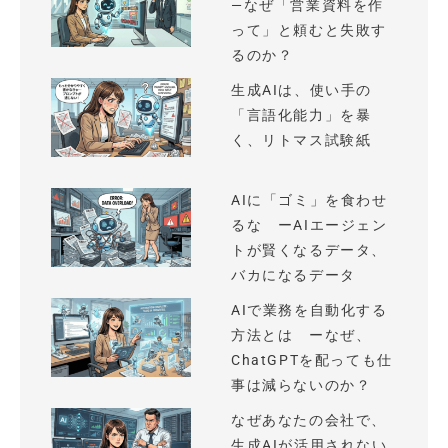
—なぜ「営業資料を作
って」と頼むと失敗す
るのか？
生成AIは、使い手の
「言語化能力」を暴
く、リトマス試験紙
AIに「ゴミ」を食わせ
るな ーAIエージェン
トが賢くなるデータ、
バカになるデータ
AIで業務を自動化する
方法とは ーなぜ、
ChatGPTを配っても仕
事は減らないのか？
なぜあなたの会社で、
生成AIが活用されない