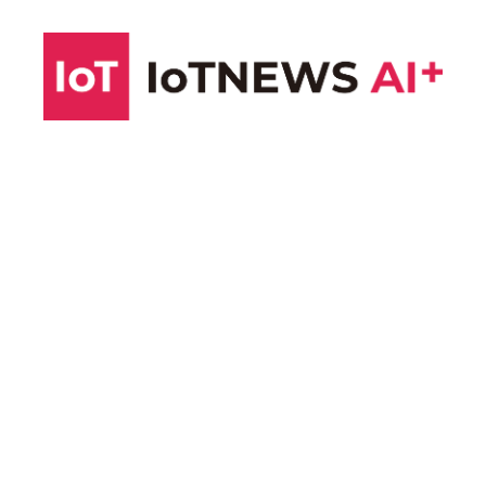
コ
ン
テ
ン
ツ
へ
ス
キ
ッ
プ