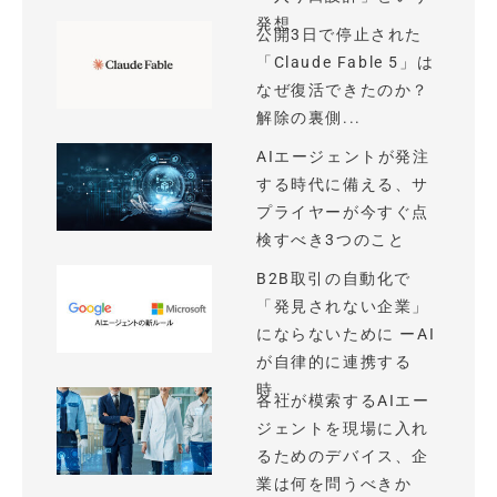
発想
公開3日で停止された
「Claude Fable 5」は
なぜ復活できたのか？
解除の裏側...
AIエージェントが発注
する時代に備える、サ
プライヤーが今すぐ点
検すべき3つのこと
B2B取引の自動化で
「発見されない企業」
にならないために ーAI
が自律的に連携する
時...
各社が模索するAIエー
ジェントを現場に入れ
るためのデバイス、企
業は何を問うべきか