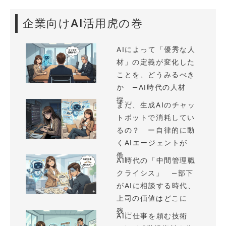
企業向けAI活用虎の巻
AIによって「優秀な人
材」の定義が変化した
ことを、どうみるべき
か —AI時代の人材
採...
まだ、生成AIのチャッ
トボットで消耗してい
るの？ ー自律的に動
くAIエージェントが
働...
AI時代の「中間管理職
クライシス」 —部下
がAIに相談する時代、
上司の価値はどこに
残...
AIに仕事を頼む技術