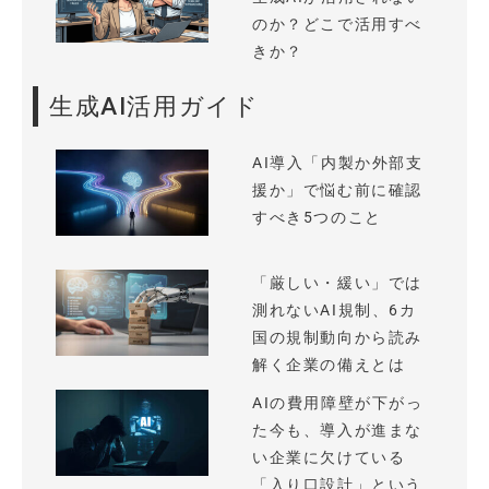
のか？どこで活用すべ
きか？
生成AI活用ガイド
AI導入「内製か外部支
援か」で悩む前に確認
すべき5つのこと
「厳しい・緩い」では
測れないAI規制、6カ
国の規制動向から読み
解く企業の備えとは
AIの費用障壁が下がっ
た今も、導入が進まな
い企業に欠けている
「入り口設計」という