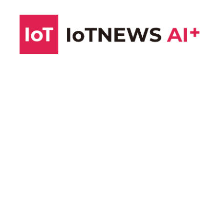
コ
ン
テ
ン
ツ
へ
ス
キ
ッ
プ