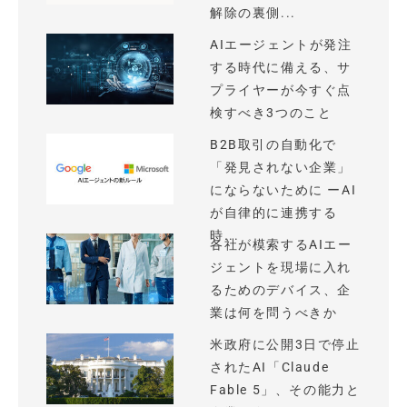
解除の裏側...
AIエージェントが発注
する時代に備える、サ
プライヤーが今すぐ点
検すべき3つのこと
B2B取引の自動化で
「発見されない企業」
にならないために ーAI
が自律的に連携する
時...
各社が模索するAIエー
ジェントを現場に入れ
るためのデバイス、企
業は何を問うべきか
米政府に公開3日で停止
されたAI「Claude
Fable 5」、その能力と