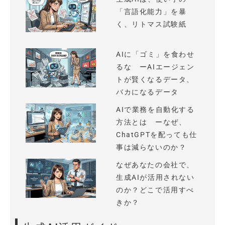
「言語化能力」を暴
く、リトマス試験紙
AIに「ゴミ」を食わせ
るな ーAIエージェン
トが賢くなるデータ、
バカになるデータ
AIで業務を自動化する
方法とは ーなぜ、
ChatGPTを配っても仕
事は減らないのか？
なぜあなたの会社で、
生成AIが活用されない
のか？どこで活用すべ
きか？