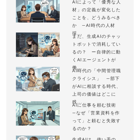
AIによって「優秀な人
材」の定義が変化した
ことを、どうみるべき
か —AI時代の人材
採...
まだ、生成AIのチャッ
トボットで消耗してい
るの？ ー自律的に動
くAIエージェントが
働...
AI時代の「中間管理職
クライシス」 —部下
がAIに相談する時代、
上司の価値はどこに
残...
AIに仕事を頼む技術
—なぜ「営業資料を作
って」と頼むと失敗す
るのか？
生成AIは、使い手の