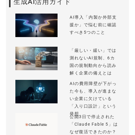
生成AI活用ガイド
AI導入「内製か外部支
援か」で悩む前に確認
すべき5つのこと
「厳しい・緩い」では
測れないAI規制、6カ
国の規制動向から読み
解く企業の備えとは
AIの費用障壁が下がっ
た今も、導入が進まな
い企業に欠けている
「入り口設計」という
発想
公開3日で停止された
「Claude Fable 5」は
なぜ復活できたのか？