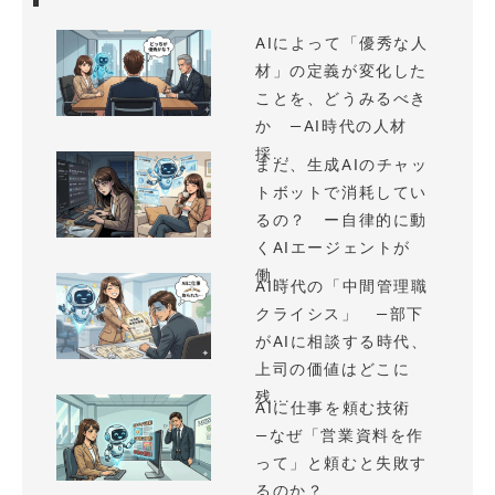
AIによって「優秀な人
材」の定義が変化した
ことを、どうみるべき
か —AI時代の人材
採...
まだ、生成AIのチャッ
トボットで消耗してい
るの？ ー自律的に動
くAIエージェントが
働...
AI時代の「中間管理職
クライシス」 —部下
がAIに相談する時代、
上司の価値はどこに
残...
AIに仕事を頼む技術
—なぜ「営業資料を作
って」と頼むと失敗す
るのか？