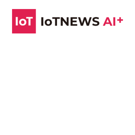
コ
ン
テ
ン
ツ
へ
ス
キ
ッ
プ