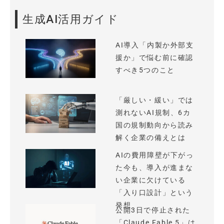
生成AI活用ガイド
AI導入「内製か外部支
援か」で悩む前に確認
すべき5つのこと
「厳しい・緩い」では
測れないAI規制、6カ
国の規制動向から読み
解く企業の備えとは
AIの費用障壁が下がっ
た今も、導入が進まな
い企業に欠けている
「入り口設計」という
発想
公開3日で停止された
「Claude Fable 5」は