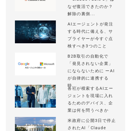
なぜ復活できたのか？
解除の裏側...
AIエージェントが発注
する時代に備える、サ
プライヤーが今すぐ点
検すべき3つのこと
B2B取引の自動化で
「発見されない企業」
にならないために ーAI
が自律的に連携する
時...
各社が模索するAIエー
ジェントを現場に入れ
るためのデバイス、企
業は何を問うべきか
米政府に公開3日で停止
されたAI「Claude