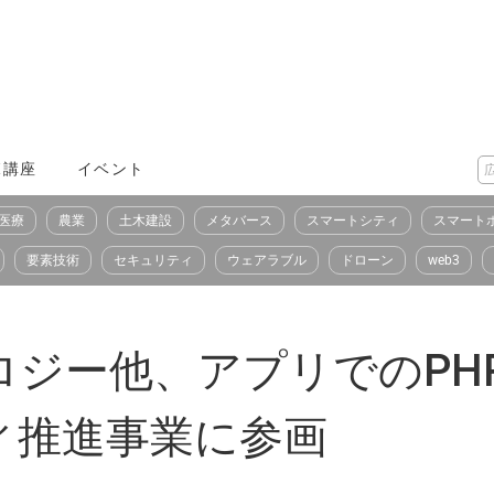
X講座
イベント
医療
農業
土木建設
メタバース
スマートシティ
スマート
要素技術
セキュリティ
ウェアラブル
ドローン
web3
ロジー他、アプリでのPH
ィ推進事業に参画