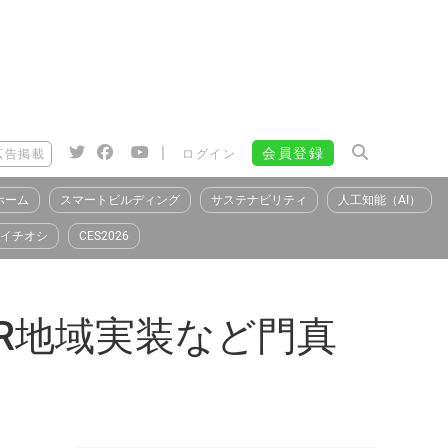
|
会員登録
広告掲載
ログイン
ホーム
スマートビルディング
サステナビリティ
人工知能（AI）
イチオシ
CES2026
R地域実装など門真