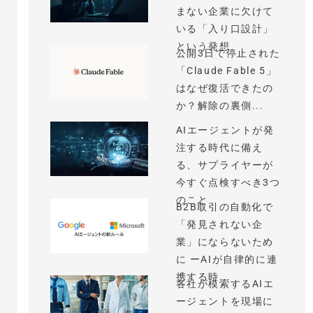
まない企業に欠けて
いる「入り口設計」
という発想
公開3日で停止された
「Claude Fable 5」
はなぜ復活できたの
か？解除の裏側...
AIエージェントが発
注する時代に備え
る、サプライヤーが
今すぐ点検すべき3つ
のこと
B2B取引の自動化で
「発見されない企
業」にならないため
に ーAIが自律的に連
携する時...
各社が模索するAIエ
ージェントを現場に