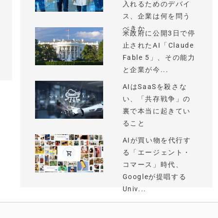
入れるためのデバイ
ス、企業は何を問う
べきか
米政府に公開3日で停
止されたAI「Claude
Fable 5」、その能力
と企業が今...
AIはSaaSを殺さな
い、「共存戦争」の
裏で本当に起きてい
ること
AIが買い物を代行す
る「エージェント・
コマース」時代、
Googleが提唱する
Univ...