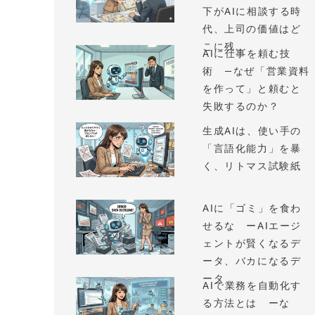
下がAIに相談する時
代、上司の価値はど
こに残...
AIに仕事を頼む技
術 —なぜ「営業資料
を作って」と頼むと
失敗するのか？
生成AIは、使い手の
「言語化能力」を暴
く、リトマス試験紙
AIに「ゴミ」を食わ
せるな ーAIエージ
ェントが賢くなるデ
ータ、バカになるデ
ータ
AIで業務を自動化す
る方法とは ーな