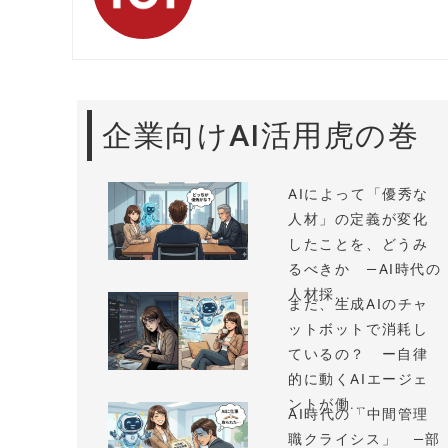
企業向けAI活用虎の巻
AIによって「優秀な
人材」の定義が変化
したことを、どうみ
るべきか —AI時代の
人材採...
まだ、生成AIのチャ
ットボットで消耗し
ているの？ ー自律
的に動くAIエージェ
ントが働...
AI時代の「中間管理
職クライシス」 —部