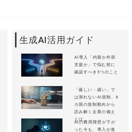
生成AI活用ガイド
AI導入「内製か外部
支援か」で悩む前に
確認すべき5つのこと
「厳しい・緩い」で
は測れないAI規制、6
カ国の規制動向から
読み解く企業の備え
とは
AIの費用障壁が下が
った今も、導入が進