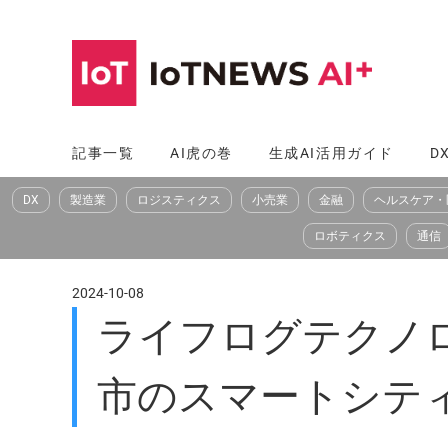
コ
ン
テ
ン
ツ
記事一覧
AI虎の巻
生成AI活用ガイド
D
へ
DX
製造業
ロジスティクス
小売業
金融
ヘルスケア・
ス
キ
ロボティクス
通信
ッ
プ
2024-10-08
ライフログテクノ
市のスマートシテ