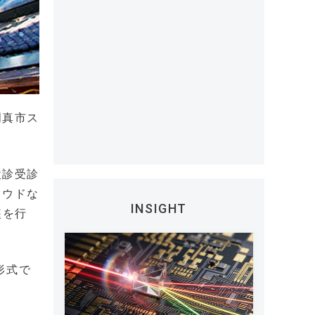
門真市ス
検診受診
ラウドな
INSIGHT
装を行
形式で