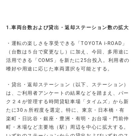
1.車両台数および貸出・返却ステーション数の拡大
・運転の楽しさを享受できる「TOYOTA i-ROAD」
（台数は５台で変更なし）に加え、今回、多用途に
活用できる「COMS」を新たに25台投入。利用者の
嗜好や用途に応じた車両選択を可能とする。
・貸出・返却ステーション（以下、ステーション）
は、ご利用者アンケートの結果などを踏まえ、パー
ク２４が管理する時間貸駐車場「タイムズ」から新
たに30ヵ所程度を選定。特に、東京・日本橋・有
楽町・日比谷・銀座・豊洲・有明・お台場・門前仲
町・木場など主要地（駅）周辺を中心に拡大する。
いずれのステーションからの貸出およびいずれのス