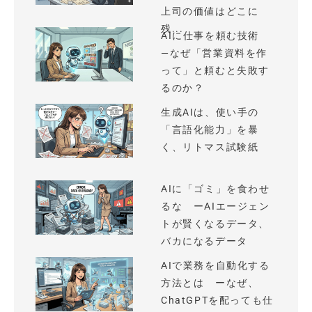
上司の価値はどこに
残...
AIに仕事を頼む技術
—なぜ「営業資料を作
って」と頼むと失敗す
るのか？
生成AIは、使い手の
「言語化能力」を暴
く、リトマス試験紙
AIに「ゴミ」を食わせ
るな ーAIエージェン
トが賢くなるデータ、
バカになるデータ
AIで業務を自動化する
方法とは ーなぜ、
ChatGPTを配っても仕