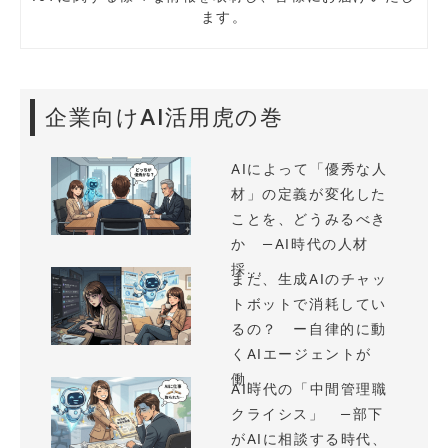
ます。
企業向けAI活用虎の巻
AIによって「優秀な人
材」の定義が変化した
ことを、どうみるべき
か —AI時代の人材
採...
まだ、生成AIのチャッ
トボットで消耗してい
るの？ ー自律的に動
くAIエージェントが
働...
AI時代の「中間管理職
クライシス」 —部下
がAIに相談する時代、