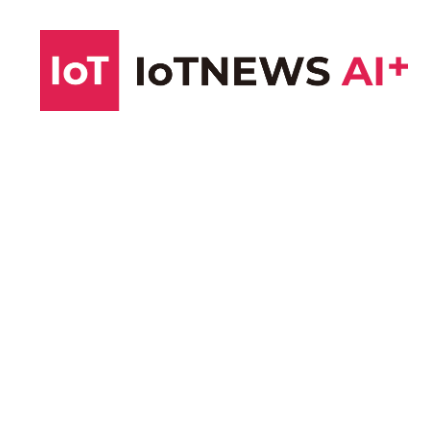
コ
ン
テ
ン
ツ
へ
ス
キ
ッ
プ