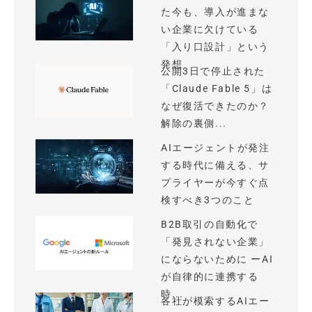
た今も、導入が進まな
い企業に欠けている
「入り口設計」という
発想
公開3日で停止された
「Claude Fable 5」は
なぜ復活できたのか？
解除の裏側...
AIエージェントが発注
する時代に備える、サ
プライヤーが今すぐ点
検すべき3つのこと
B2B取引の自動化で
「発見されない企業」
にならないために ーAI
が自律的に連携する
時...
各社が模索するAIエー