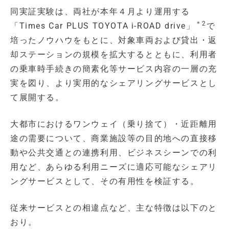
同実証実験は、両社が本年４月より運用する
＊2
「Times Car PLUS TOYOTA i-ROAD drive」
で
培ったノウハウをもとに、対象車両および貸出・返
却ステーションの規模を拡大するとともに、利用者
の乗車時手続きの簡素化等サービス内容の一層の充
実を図り、より実用的なシェアリングサービスとし
て展開する。
大都市におけるワンウェイ（乗り捨て）・近距離用
途の需要について、商業施設等の目的地への直接移
動や公共交通との連携利用、ビジネスシーンでの利
用など、あらゆる利用ニーズに適応可能なシェアリ
ングサービスとして、その有用性を検証する。
従来サービスとの相違点など、主な特徴は以下のと
おり。