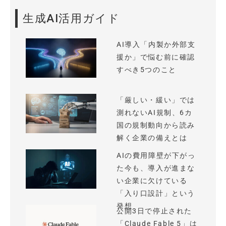
生成AI活用ガイド
AI導入「内製か外部支
援か」で悩む前に確認
すべき5つのこと
「厳しい・緩い」では
測れないAI規制、6カ
国の規制動向から読み
解く企業の備えとは
AIの費用障壁が下がっ
た今も、導入が進まな
い企業に欠けている
「入り口設計」という
発想
公開3日で停止された
「Claude Fable 5」は