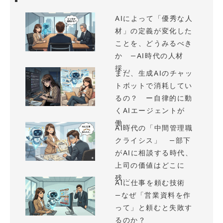
AIによって「優秀な人
材」の定義が変化した
ことを、どうみるべき
か —AI時代の人材
採...
まだ、生成AIのチャッ
トボットで消耗してい
るの？ ー自律的に動
くAIエージェントが
働...
AI時代の「中間管理職
クライシス」 —部下
がAIに相談する時代、
上司の価値はどこに
残...
AIに仕事を頼む技術
—なぜ「営業資料を作
って」と頼むと失敗す
るのか？