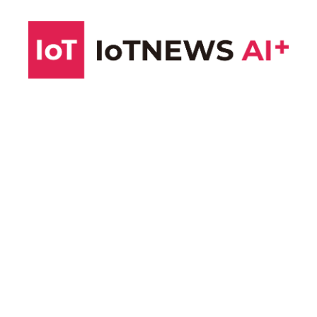
コ
ン
テ
ン
ツ
へ
ス
キ
ッ
プ