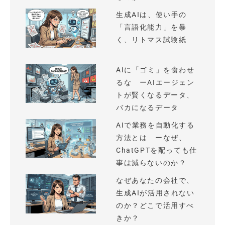
生成AIは、使い手の
「言語化能力」を暴
く、リトマス試験紙
AIに「ゴミ」を食わせ
るな ーAIエージェン
トが賢くなるデータ、
バカになるデータ
AIで業務を自動化する
方法とは ーなぜ、
ChatGPTを配っても仕
事は減らないのか？
なぜあなたの会社で、
生成AIが活用されない
のか？どこで活用すべ
きか？