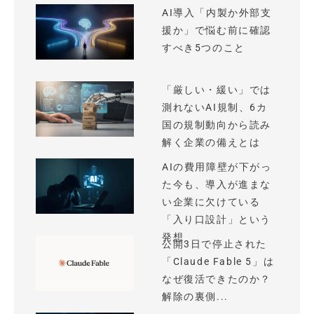
AI導入「内製か外部支
援か」で悩む前に確認
すべき5つのこと
「厳しい・緩い」では
測れないAI規制、6カ
国の規制動向から読み
解く企業の備えとは
AIの費用障壁が下がっ
た今も、導入が進まな
い企業に欠けている
「入り口設計」という
発想
公開3日で停止された
「Claude Fable 5」は
なぜ復活できたのか？
解除の裏側...