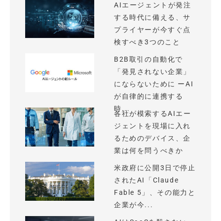
AIエージェントが発注
する時代に備える、サ
プライヤーが今すぐ点
検すべき3つのこと
B2B取引の自動化で
「発見されない企業」
にならないために ーAI
が自律的に連携する
時...
各社が模索するAIエー
ジェントを現場に入れ
るためのデバイス、企
業は何を問うべきか
米政府に公開3日で停止
されたAI「Claude
Fable 5」、その能力と
企業が今...