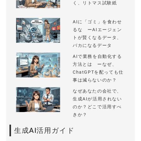
く、リトマス試験紙
AIに「ゴミ」を食わせ
るな ーAIエージェン
トが賢くなるデータ、
バカになるデータ
AIで業務を自動化する
方法とは ーなぜ、
ChatGPTを配っても仕
事は減らないのか？
なぜあなたの会社で、
生成AIが活用されない
のか？どこで活用すべ
きか？
生成AI活用ガイド