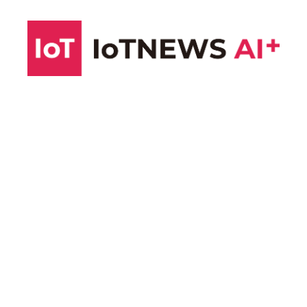
コ
ン
テ
ン
ツ
へ
ス
キ
ッ
プ