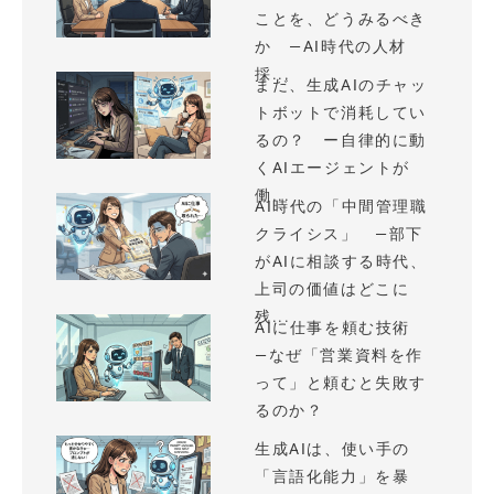
ことを、どうみるべき
か —AI時代の人材
採...
まだ、生成AIのチャッ
トボットで消耗してい
るの？ ー自律的に動
くAIエージェントが
働...
AI時代の「中間管理職
クライシス」 —部下
がAIに相談する時代、
上司の価値はどこに
残...
AIに仕事を頼む技術
—なぜ「営業資料を作
って」と頼むと失敗す
るのか？
生成AIは、使い手の
「言語化能力」を暴