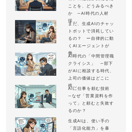
ことを、どうみるべき
か —AI時代の人材
採...
まだ、生成AIのチャッ
トボットで消耗してい
るの？ ー自律的に動
くAIエージェントが
働...
AI時代の「中間管理職
クライシス」 —部下
がAIに相談する時代、
上司の価値はどこに
残...
AIに仕事を頼む技術
—なぜ「営業資料を作
って」と頼むと失敗す
るのか？
生成AIは、使い手の
「言語化能力」を暴