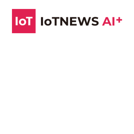
コ
ン
テ
ン
ツ
へ
ス
キ
ッ
プ