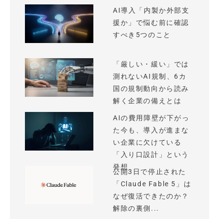
AI導入「内製か外部支
援か」で悩む前に確認
すべき5つのこと
「厳しい・緩い」では
測れないAI規制、6カ
国の規制動向から読み
解く企業の備えとは
AIの費用障壁が下がっ
た今も、導入が進まな
い企業に欠けている
「入り口設計」という
発想
公開3日で停止された
「Claude Fable 5」は
なぜ復活できたのか？
解除の裏側...