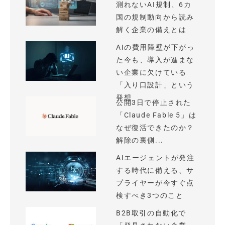
測れないAI規制、6カ
国の規制動向から読み
解く企業の備えとは
AIの費用障壁が下がっ
た今も、導入が進まな
い企業に欠けている
「入り口設計」という
発想
公開3日で停止された
「Claude Fable 5」は
なぜ復活できたのか？
解除の裏側...
AIエージェントが発注
する時代に備える、サ
プライヤーが今すぐ点
検すべき3つのこと
B2B取引の自動化で