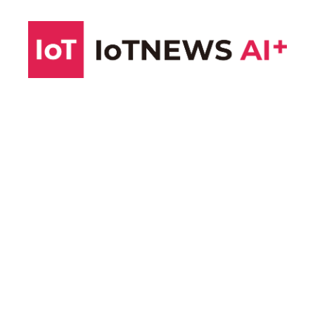
コ
ン
テ
ン
ツ
へ
ス
キ
ッ
プ