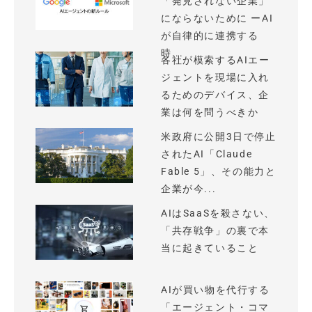
「発見されない企業」
にならないために ーAI
が自律的に連携する
時...
各社が模索するAIエー
ジェントを現場に入れ
るためのデバイス、企
業は何を問うべきか
米政府に公開3日で停止
されたAI「Claude
Fable 5」、その能力と
企業が今...
AIはSaaSを殺さない、
「共存戦争」の裏で本
当に起きていること
AIが買い物を代行する
「エージェント・コマ