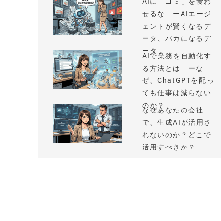
AIに「ゴミ」を食わ
せるな ーAIエージ
ェントが賢くなるデ
ータ、バカになるデ
ータ
AIで業務を自動化す
る方法とは ーな
ぜ、ChatGPTを配っ
ても仕事は減らない
のか？
なぜあなたの会社
で、生成AIが活用さ
れないのか？どこで
活用すべきか？