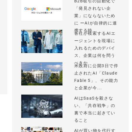
B2B取引の自動化で
「発見されない企
業」にならないため
に ーAIが自律的に連
携する時...
各社が模索するAIエ
ージェントを現場に
入れるためのデバイ
ス、企業は何を問う
べきか
米政府に公開3日で停
止されたAI「Claude
Fable 5」、その能力
と企業が今...
AIはSaaSを殺さな
い、「共存戦争」の
裏で本当に起きてい
ること
AIが買い物を代行す