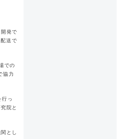
ト開発で
ン配送で
場での
で協力
を行っ
研究院と
機関とし