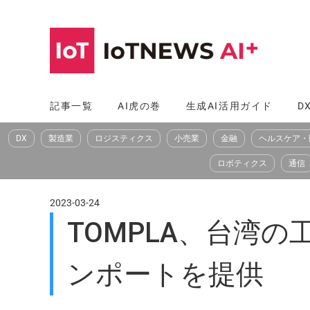
コ
ン
テ
ン
ツ
記事一覧
AI虎の巻
生成AI活用ガイド
D
へ
DX
製造業
ロジスティクス
小売業
金融
ヘルスケア・
ス
キ
ロボティクス
通信
ッ
プ
2023-03-24
TOMPLA、台湾
ンポートを提供