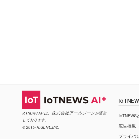
IoTN
株式会社アールジーン
IoTNEWS AI+は、
が運営
IoTNEW
しております。
広告掲載
R.GENE,Inc.
© 2015-
プライバ