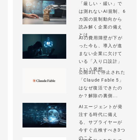
「厳しい・緩い」で
は測れないAI規制、6
カ国の規制動向から
読み解く企業の備え
とは
AIの費用障壁が下が
った今も、導入が進
まない企業に欠けて
いる「入り口設計」
という発想
公開3日で停止された
「Claude Fable 5」
はなぜ復活できたの
か？解除の裏側...
AIエージェントが発
注する時代に備え
る、サプライヤーが
今すぐ点検すべき3つ
のこと