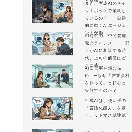
人材採...
まだ、生成AIのチャ
ットボットで消耗し
ているの？ ー自律
的に動くAIエージェ
ントが働...
AI時代の「中間管理
職クライシス」 —部
下がAIに相談する時
代、上司の価値はど
こに残...
AIに仕事を頼む技
術 —なぜ「営業資料
を作って」と頼むと
失敗するのか？
生成AIは、使い手の
「言語化能力」を暴
く、リトマス試験紙