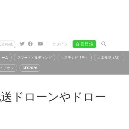
|
会員登録
広告掲載
ログイン
ホーム
スマートビルディング
サステナビリティ
人工知能（AI）
イチオシ
CES2026
配送ドローンやドロー