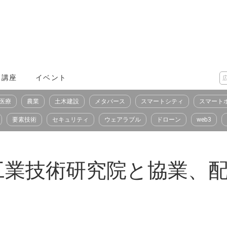
X講座
イベント
医療
農業
土木建設
メタバース
スマートシティ
スマート
要素技術
セキュリティ
ウェアラブル
ドローン
web3
の工業技術研究院と協業、