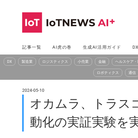
コ
ン
テ
ン
ツ
記事一覧
AI虎の巻
生成AI活用ガイド
D
へ
DX
製造業
ロジスティクス
小売業
金融
ヘルスケア・
ス
キ
ロボティクス
通信
ッ
プ
2024-05-10
オカムラ、トラス
動化の実証実験を