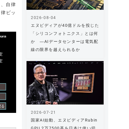
た、自律
自律ピッ
2026-08-04
エヌビディアが40億ドルを投じた
「シリコンフォトニクス」とは何
か ―AIデータセンターは電気配
線の限界を越えられるか
2026-07-21
国家AI始動、エヌビディアRubin
GPU 2万7500基を日本は使い切