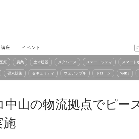
X講座
イベント
医療
農業
土木建設
メタバース
スマートシティ
スマート
要素技術
セキュリティ
ウェアラブル
ドローン
web3
コ中山の物流拠点でピー
実施