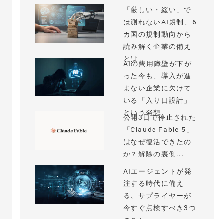
「厳しい・緩い」で
は測れないAI規制、6
カ国の規制動向から
読み解く企業の備え
とは
AIの費用障壁が下が
った今も、導入が進
まない企業に欠けて
いる「入り口設計」
という発想
公開3日で停止された
「Claude Fable 5」
はなぜ復活できたの
か？解除の裏側...
AIエージェントが発
注する時代に備え
る、サプライヤーが
今すぐ点検すべき3つ