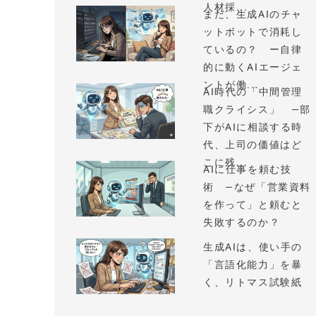
人材採...
まだ、生成AIのチャ
ットボットで消耗し
ているの？ ー自律
的に動くAIエージェ
ントが働...
AI時代の「中間管理
職クライシス」 —部
下がAIに相談する時
代、上司の価値はど
こに残...
AIに仕事を頼む技
術 —なぜ「営業資料
を作って」と頼むと
失敗するのか？
生成AIは、使い手の
「言語化能力」を暴
く、リトマス試験紙