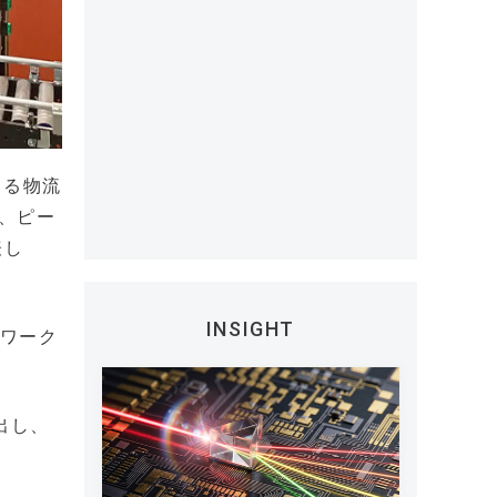
よる物流
て、ピー
表し
INSIGHT
庫ワーク
出し、