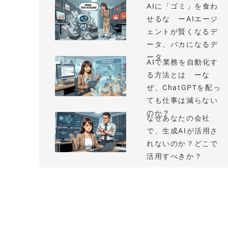
AIに「ゴミ」を食わ
せるな ーAIエージ
ェントが賢くなるデ
ータ、バカになるデ
ータ
AIで業務を自動化す
る方法とは ーな
ぜ、ChatGPTを配っ
ても仕事は減らない
のか？
なぜあなたの会社
で、生成AIが活用さ
れないのか？どこで
活用すべきか？