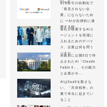
のこと
B2B取引の自動化で
「発見されない企
業」にならないため
に ーAIが自律的に連
携する時...
各社が模索するAIエ
ージェントを現場に
入れるためのデバイ
ス、企業は何を問う
べきか
米政府に公開3日で停
止されたAI「Claude
Fable 5」、その能力
と企業が今...
AIはSaaSを殺さな
い、「共存戦争」の
裏で本当に起きてい
ること