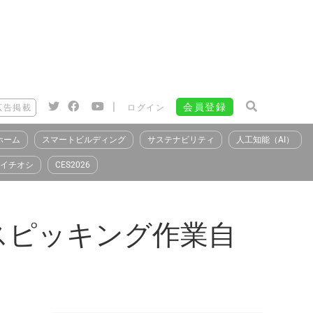
|
会員登録
広告掲載
ログイン
ホーム
スマートビルディング
サステナビリティ
人工知能（AI）
イチオシ
CES2026
スピッキング作業自