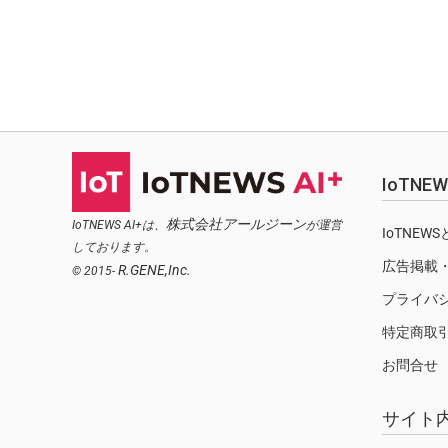
IoTN
株式会社アールジーン
IoTNEWS AI+は、
が運営
IoTNEW
しております。
広告掲載
R.GENE,Inc.
© 2015-
プライバ
特定商取
お問合せ
サイト