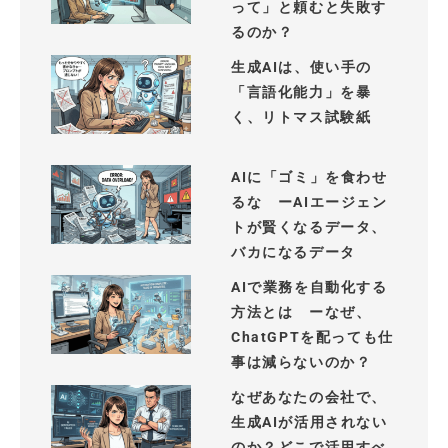
って」と頼むと失敗す
るのか？
生成AIは、使い手の
「言語化能力」を暴
く、リトマス試験紙
AIに「ゴミ」を食わせ
るな ーAIエージェン
トが賢くなるデータ、
バカになるデータ
AIで業務を自動化する
方法とは ーなぜ、
ChatGPTを配っても仕
事は減らないのか？
なぜあなたの会社で、
生成AIが活用されない
のか？どこで活用すべ