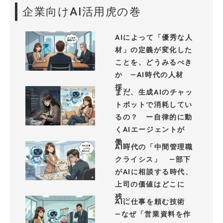
企業向けAI活用虎の巻
AIによって「優秀な人
材」の定義が変化した
ことを、どうみるべき
か —AI時代の人材
採...
まだ、生成AIのチャッ
トボットで消耗してい
るの？ ー自律的に動
くAIエージェントが
働...
AI時代の「中間管理職
クライシス」 —部下
がAIに相談する時代、
上司の価値はどこに
残...
AIに仕事を頼む技術
—なぜ「営業資料を作