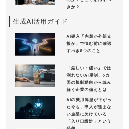
きか？
生成AI活用ガイド
AI導入「内製か外部支
援か」で悩む前に確認
すべき5つのこと
「厳しい・緩い」では
測れないAI規制、6カ
国の規制動向から読み
解く企業の備えとは
AIの費用障壁が下がっ
た今も、導入が進まな
い企業に欠けている
「入り口設計」という
発想