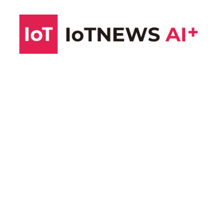
コ
ン
テ
ン
ツ
へ
ス
キ
ッ
プ