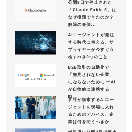
公開3日で停止された
「Claude Fable 5」は
なぜ復活できたのか？
解除の裏側...
AIエージェントが発注
する時代に備える、サ
プライヤーが今すぐ点
検すべき3つのこと
B2B取引の自動化で
「発見されない企業」
にならないために ーAI
が自律的に連携する
時...
各社が模索するAIエー
ジェントを現場に入れ
るためのデバイス、企
業は何を問うべきか