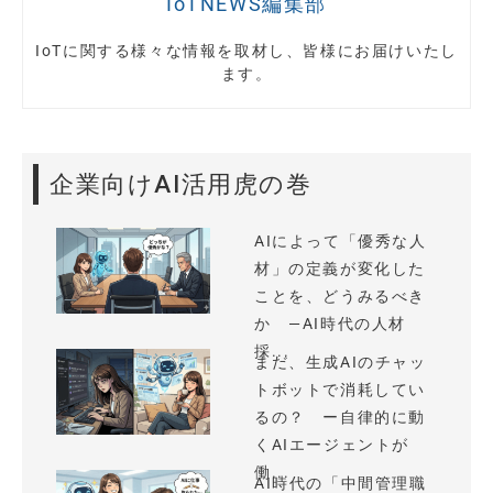
IoTNEWS編集部
IoTに関する様々な情報を取材し、皆様にお届けいたし
ます。
企業向けAI活用虎の巻
AIによって「優秀な人
材」の定義が変化した
ことを、どうみるべき
か —AI時代の人材
採...
まだ、生成AIのチャッ
トボットで消耗してい
るの？ ー自律的に動
くAIエージェントが
働...
AI時代の「中間管理職