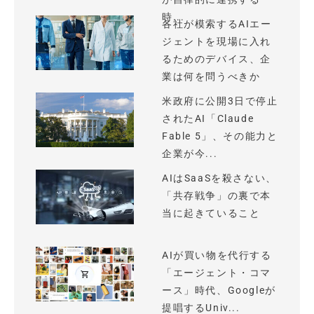
時...
各社が模索するAIエー
ジェントを現場に入れ
るためのデバイス、企
業は何を問うべきか
米政府に公開3日で停止
されたAI「Claude
Fable 5」、その能力と
企業が今...
AIはSaaSを殺さない、
「共存戦争」の裏で本
当に起きていること
AIが買い物を代行する
「エージェント・コマ
ース」時代、Googleが
提唱するUniv...