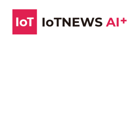
コ
ン
テ
ン
ツ
へ
ス
キ
ッ
プ