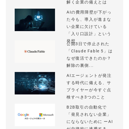
解く企業の備えとは
AIの費用障壁が下がっ
た今も、導入が進まな
い企業に欠けている
「入り口設計」という
発想
公開3日で停止された
「Claude Fable 5」は
なぜ復活できたのか？
解除の裏側...
AIエージェントが発注
する時代に備える、サ
プライヤーが今すぐ点
検すべき3つのこと
B2B取引の自動化で
「発見されない企業」
にならないために ーAI
が自律的に連携する