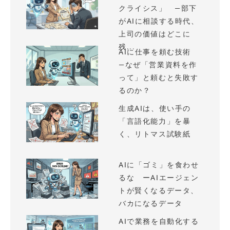
クライシス」 —部下
がAIに相談する時代、
上司の価値はどこに
残...
AIに仕事を頼む技術
—なぜ「営業資料を作
って」と頼むと失敗す
るのか？
生成AIは、使い手の
「言語化能力」を暴
く、リトマス試験紙
AIに「ゴミ」を食わせ
るな ーAIエージェン
トが賢くなるデータ、
バカになるデータ
AIで業務を自動化する