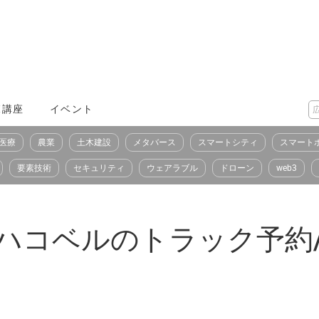
X講座
イベント
医療
農業
土木建設
メタバース
スマートシティ
スマート
要素技術
セキュリティ
ウェアラブル
ドローン
web3
メラとハコベルのトラック予