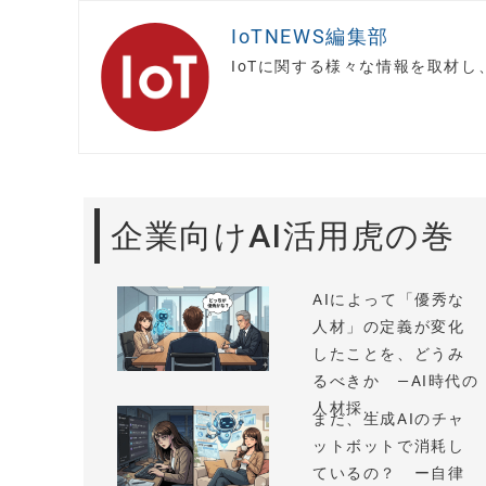
IoTNEWS編集部
IoTに関する様々な情報を取材
企業向けAI活用虎の巻
AIによって「優秀な
人材」の定義が変化
したことを、どうみ
るべきか —AI時代の
人材採...
まだ、生成AIのチャ
ットボットで消耗し
ているの？ ー自律