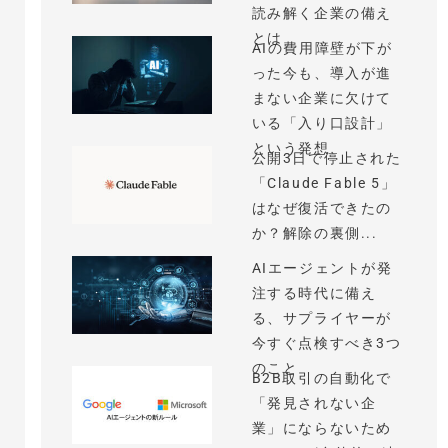
読み解く企業の備え
とは
AIの費用障壁が下が
った今も、導入が進
まない企業に欠けて
いる「入り口設計」
という発想
公開3日で停止された
「Claude Fable 5」
はなぜ復活できたの
か？解除の裏側...
AIエージェントが発
注する時代に備え
る、サプライヤーが
今すぐ点検すべき3つ
のこと
B2B取引の自動化で
「発見されない企
業」にならないため