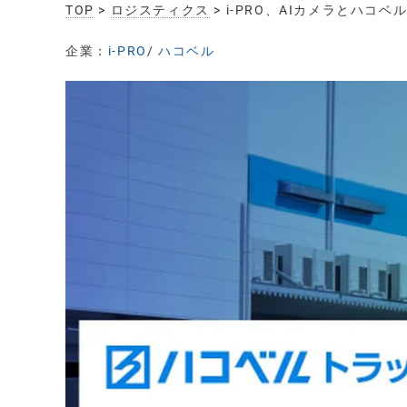
TOP
>
ロジスティクス
> i-PRO、AIカメラとハ
企業：
i-PRO
/
ハコベル