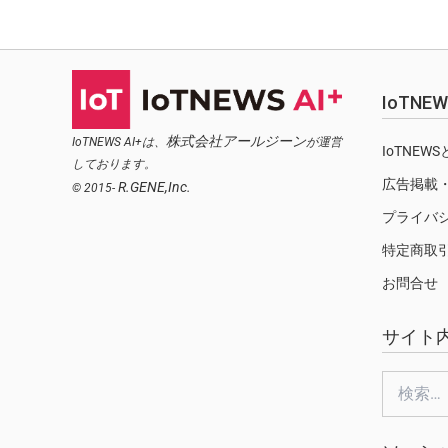
IoTN
株式会社アールジーン
IoTNEWS AI+は、
が運営
IoTNEW
しております。
広告掲載
R.GENE,Inc.
© 2015-
プライバ
特定商取
お問合せ
サイト
検
索: