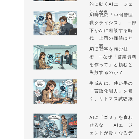
的に動くAIエージェ
ントが働...
AI時代の「中間管理
職クライシス」 —部
下がAIに相談する時
代、上司の価値はど
こに残...
AIに仕事を頼む技
術 —なぜ「営業資料
を作って」と頼むと
失敗するのか？
生成AIは、使い手の
「言語化能力」を暴
く、リトマス試験紙
AIに「ゴミ」を食わ
せるな ーAIエージ
ェントが賢くなるデ