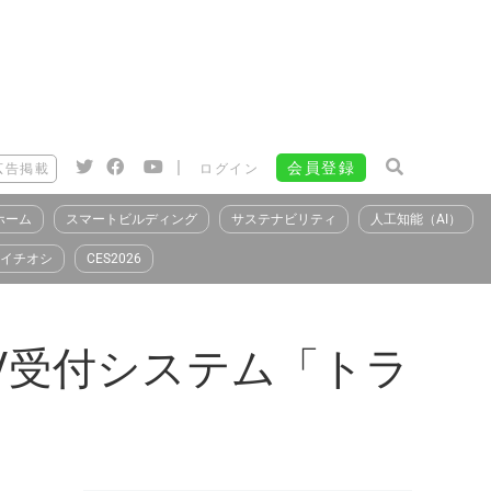
|
会員登録
広告掲載
ログイン
ホーム
スマートビルディング
サステナビリティ
人工知能（AI）
イチオシ
CES2026
約/受付システム「トラ