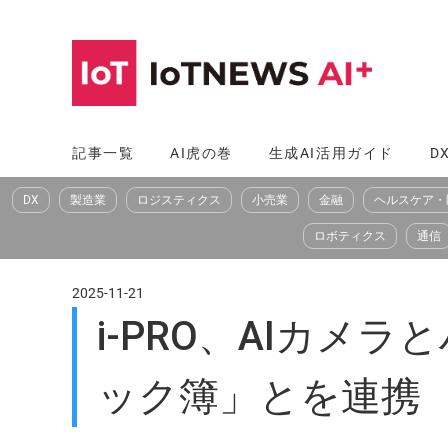
コ
ン
テ
ン
ツ
記事一覧
AI虎の巻
生成AI活用ガイド
D
へ
DX
製造業
ロジスティクス
小売業
金融
ヘルスケア・
ス
キ
ロボティクス
通信
ッ
プ
2025-11-21
i-PRO、AIカ
ック簿」とを連携