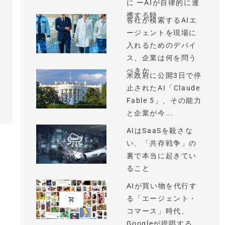
に ーAIが自律的に連
携する時...
各社が模索するAIエ
ージェントを現場に
入れるためのデバイ
ス、企業は何を問う
べきか
米政府に公開3日で停
止されたAI「Claude
Fable 5」、その能力
と企業が今...
AIはSaaSを殺さな
い、「共存戦争」の
裏で本当に起きてい
ること
AIが買い物を代行す
る「エージェント・
コマース」時代、
Googleが提唱する