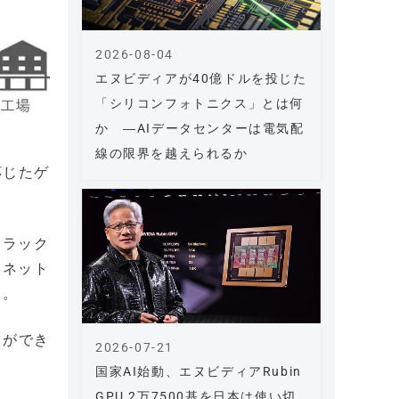
2026-08-04
エヌビディアが40億ドルを投じた
「シリコンフォトニクス」とは何
か ―AIデータセンターは電気配
線の限界を越えられるか
応じたゲ
トラック
Iネット
る。
とができ
2026-07-21
国家AI始動、エヌビディアRubin
GPU 2万7500基を日本は使い切