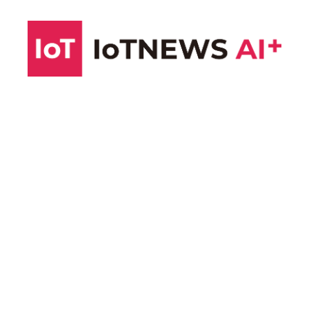
コ
ン
テ
ン
ツ
へ
ス
キ
ッ
プ