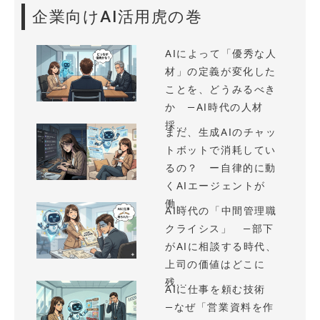
企業向けAI活用虎の巻
AIによって「優秀な人
材」の定義が変化した
ことを、どうみるべき
か —AI時代の人材
採...
まだ、生成AIのチャッ
トボットで消耗してい
るの？ ー自律的に動
くAIエージェントが
働...
AI時代の「中間管理職
クライシス」 —部下
がAIに相談する時代、
上司の価値はどこに
残...
AIに仕事を頼む技術
—なぜ「営業資料を作