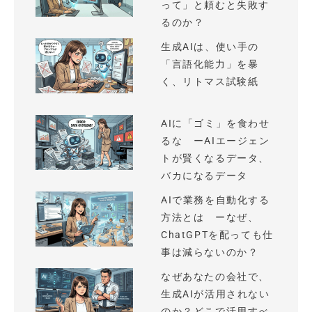
って」と頼むと失敗す
るのか？
生成AIは、使い手の
「言語化能力」を暴
く、リトマス試験紙
AIに「ゴミ」を食わせ
るな ーAIエージェン
トが賢くなるデータ、
バカになるデータ
AIで業務を自動化する
方法とは ーなぜ、
ChatGPTを配っても仕
事は減らないのか？
なぜあなたの会社で、
生成AIが活用されない
のか？どこで活用すべ