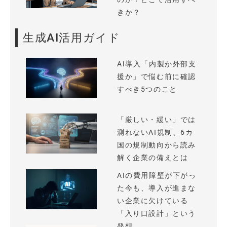
きか？
生成AI活用ガイド
AI導入「内製か外部支
援か」で悩む前に確認
すべき5つのこと
「厳しい・緩い」では
測れないAI規制、6カ
国の規制動向から読み
解く企業の備えとは
AIの費用障壁が下がっ
た今も、導入が進まな
い企業に欠けている
「入り口設計」という
発想