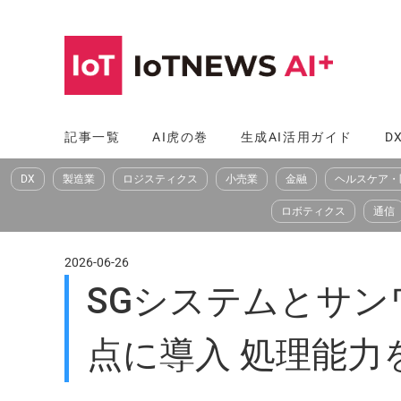
コ
ン
テ
ン
ツ
記事一覧
AI虎の巻
生成AI活用ガイド
D
へ
DX
製造業
ロジスティクス
小売業
金融
ヘルスケア・
ス
キ
ロボティクス
通信
ッ
プ
2026-06-26
SGシステムとサン
点に導入 処理能力