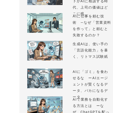
下がAIに相談する時
代、上司の価値はど
こに残...
AIに仕事を頼む技
術 —なぜ「営業資料
を作って」と頼むと
失敗するのか？
生成AIは、使い手の
「言語化能力」を暴
く、リトマス試験紙
AIに「ゴミ」を食わ
せるな ーAIエージ
ェントが賢くなるデ
ータ、バカになるデ
ータ
AIで業務を自動化す
る方法とは ーな
ぜ、ChatGPTを配っ