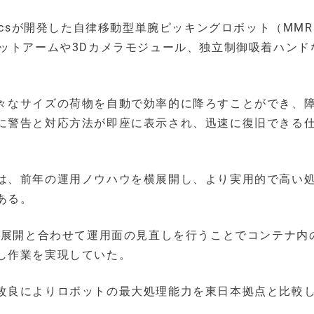
boticsが開発した自律移動型単腕ピッキングロボット（MM
ットアームや3Dカメラモジュール、独立制御吸着ハンド
々なサイズの荷物を自動で効率的に降ろすことができ、
に警告と対応方法が即座に表示され、迅速に復旧できる
は、前年の運用ノウハウを横展開し、より実用的で高い
ある。
ト展開と合わせて運用面の見直しを行うことでコンテナ内
し作業を実現していた。
改良によりロボットの最大処理能力を東日本拠点と比較