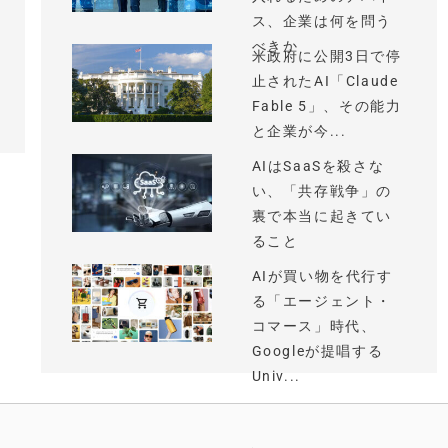
ス、企業は何を問う
べきか
米政府に公開3日で停
止されたAI「Claude
Fable 5」、その能力
と企業が今...
AIはSaaSを殺さな
い、「共存戦争」の
裏で本当に起きてい
ること
AIが買い物を代行す
る「エージェント・
コマース」時代、
Googleが提唱する
Univ...