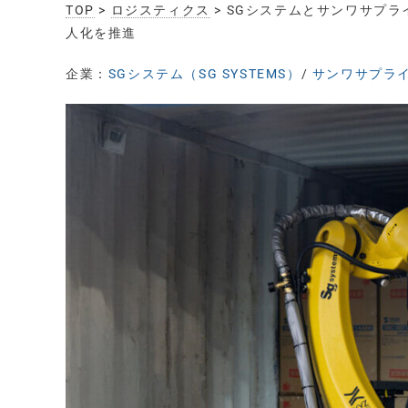
TOP
>
ロジスティクス
> SGシステムとサンワサプラ
人化を推進
企業：
SGシステム（SG SYSTEMS）
/
サンワサプライ（