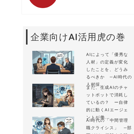
企業向けAI活用虎の巻
AIによって「優秀な
人材」の定義が変化
したことを、どうみ
るべきか —AI時代の
人材採...
まだ、生成AIのチャ
ットボットで消耗し
ているの？ ー自律
的に動くAIエージェ
ントが働...
AI時代の「中間管理
職クライシス」 —部