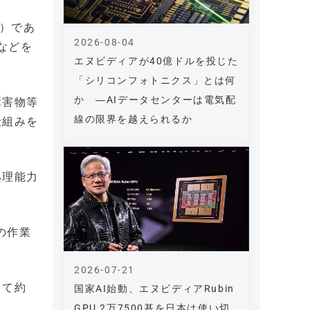
R）であ
2026-08-04
などを
エヌビディアが40億ドルを投じた
「シリコンフォトニクス」とは何
か ―AIデータセンターは電気配
障害物等
線の限界を越えられるか
仕組みを
処理能力
の作業
2026-07-21
して約
国家AI始動、エヌビディアRubin
GPU 2万7500基を日本は使い切