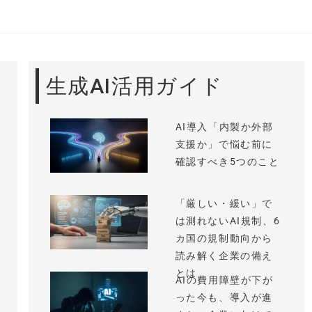
生成AI活用ガイド
AI導入「内製か外部
支援か」で悩む前に
確認すべき5つのこと
「厳しい・緩い」で
は測れないAI規制、6
カ国の規制動向から
読み解く企業の備え
とは
AIの費用障壁が下が
った今も、導入が進