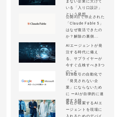
まない企業に欠けて
いる「入り口設計」
という発想
公開3日で停止された
「Claude Fable 5」
はなぜ復活できたの
か？解除の裏側...
AIエージェントが発
注する時代に備え
る、サプライヤーが
今すぐ点検すべき3つ
のこと
B2B取引の自動化で
「発見されない企
業」にならないため
に ーAIが自律的に連
携する時...
各社が模索するAIエ
ージェントを現場に
入れるためのデバイ