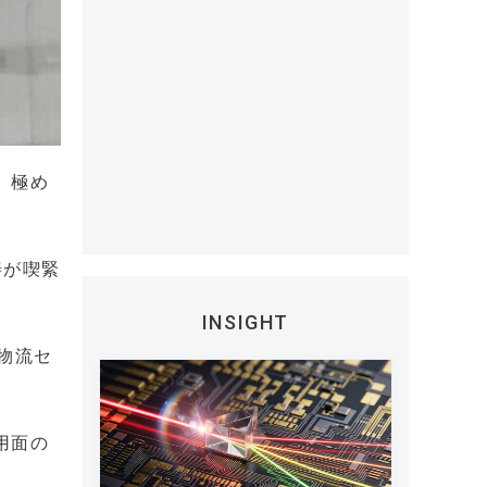
、極め
善が喫緊
INSIGHT
物流セ
用面の