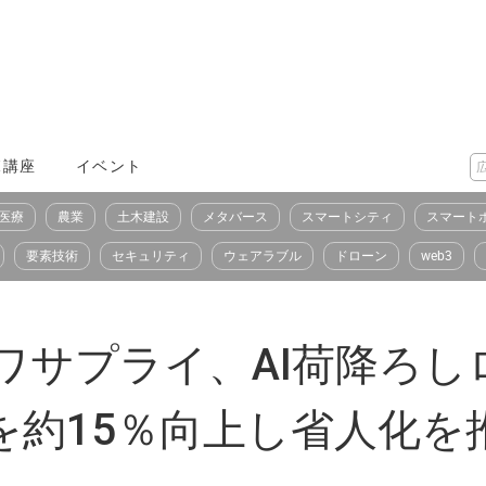
X講座
イベント
医療
農業
土木建設
メタバース
スマートシティ
スマート
要素技術
セキュリティ
ウェアラブル
ドローン
web3
ワサプライ、AI荷降ろ
を約15％向上し省人化を