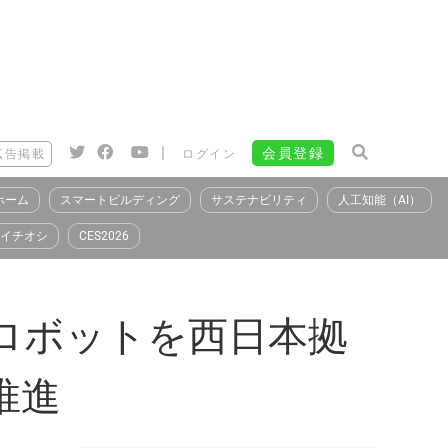
|
会員登録
広告掲載
ログイン
ホーム
スマートビルディング
サステナビリティ
人工知能（AI）
イチオシ
CES2026
しロボットを西日本拠
推進