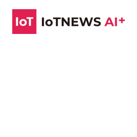
コ
ン
テ
ン
ツ
へ
ス
キ
ッ
プ