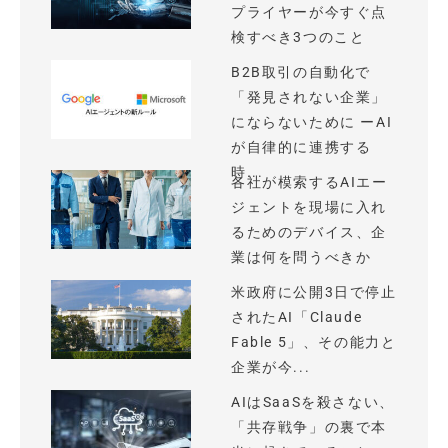
プライヤーが今すぐ点
検すべき3つのこと
B2B取引の自動化で
「発見されない企業」
にならないために ーAI
が自律的に連携する
時...
各社が模索するAIエー
ジェントを現場に入れ
るためのデバイス、企
業は何を問うべきか
米政府に公開3日で停止
されたAI「Claude
Fable 5」、その能力と
企業が今...
AIはSaaSを殺さない、
「共存戦争」の裏で本