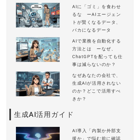
AIに「ゴミ」を食わせ
るな ーAIエージェン
トが賢くなるデータ、
バカになるデータ
AIで業務を自動化する
方法とは ーなぜ、
ChatGPTを配っても仕
事は減らないのか？
なぜあなたの会社で、
生成AIが活用されない
のか？どこで活用すべ
きか？
生成AI活用ガイド
AI導入「内製か外部支
援か」で悩む前に確認