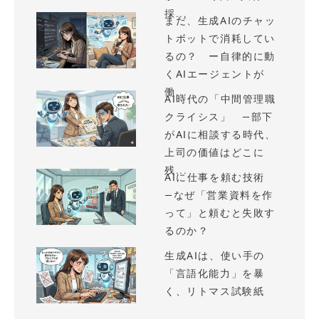
採...
まだ、生成AIのチャッ
トボットで消耗してい
るの？ ー自律的に動
くAIエージェントが
働...
AI時代の「中間管理職
クライシス」 —部下
がAIに相談する時代、
上司の価値はどこに
残...
AIに仕事を頼む技術
—なぜ「営業資料を作
って」と頼むと失敗す
るのか？
生成AIは、使い手の
「言語化能力」を暴
く、リトマス試験紙