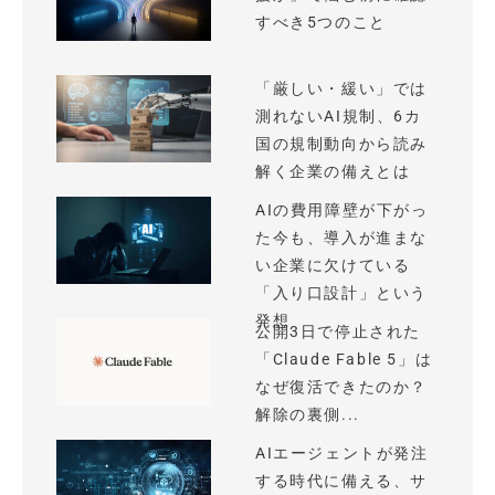
すべき5つのこと
「厳しい・緩い」では
測れないAI規制、6カ
国の規制動向から読み
解く企業の備えとは
AIの費用障壁が下がっ
た今も、導入が進まな
い企業に欠けている
「入り口設計」という
発想
公開3日で停止された
「Claude Fable 5」は
なぜ復活できたのか？
解除の裏側...
AIエージェントが発注
する時代に備える、サ