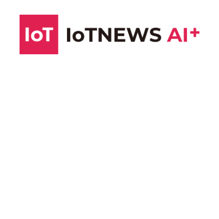
コ
ン
テ
ン
ツ
へ
ス
キ
ッ
プ