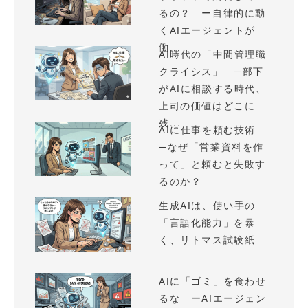
るの？ ー自律的に動
くAIエージェントが
働...
AI時代の「中間管理職
クライシス」 —部下
がAIに相談する時代、
上司の価値はどこに
残...
AIに仕事を頼む技術
—なぜ「営業資料を作
って」と頼むと失敗す
るのか？
生成AIは、使い手の
「言語化能力」を暴
く、リトマス試験紙
AIに「ゴミ」を食わせ
るな ーAIエージェン