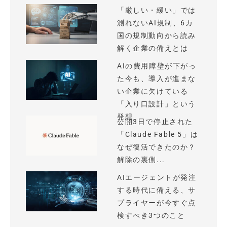
「厳しい・緩い」では
測れないAI規制、6カ
国の規制動向から読み
解く企業の備えとは
AIの費用障壁が下がっ
た今も、導入が進まな
い企業に欠けている
「入り口設計」という
発想
公開3日で停止された
「Claude Fable 5」は
なぜ復活できたのか？
解除の裏側...
AIエージェントが発注
する時代に備える、サ
プライヤーが今すぐ点
検すべき3つのこと