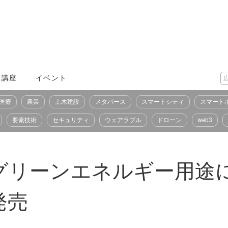
X講座
イベント
医療
農業
土木建設
メタバース
スマートシティ
スマート
要素技術
セキュリティ
ウェアラブル
ドローン
web3
グリーンエネルギー用途
発売