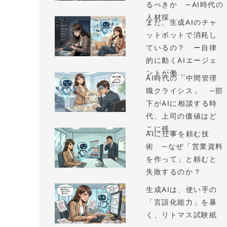
るべきか —AI時代の
人材採...
まだ、生成AIのチャ
ットボットで消耗し
ているの？ ー自律
的に動くAIエージェ
ントが働...
AI時代の「中間管理
職クライシス」 —部
下がAIに相談する時
代、上司の価値はど
こに残...
AIに仕事を頼む技
術 —なぜ「営業資料
を作って」と頼むと
失敗するのか？
生成AIは、使い手の
「言語化能力」を暴
く、リトマス試験紙