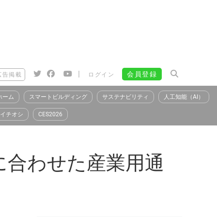
|
会員登録
広告掲載
ログイン
ホーム
スマートビルディング
サステナビリティ
人工知能（AI）
イチオシ
CES2026
に合わせた産業用通