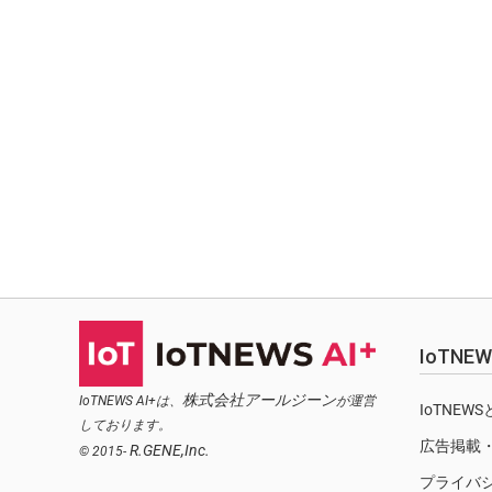
IoTN
株式会社アールジーン
IoTNEWS AI+は、
が運営
IoTNEW
しております。
広告掲載
R.GENE,Inc.
© 2015-
プライバ