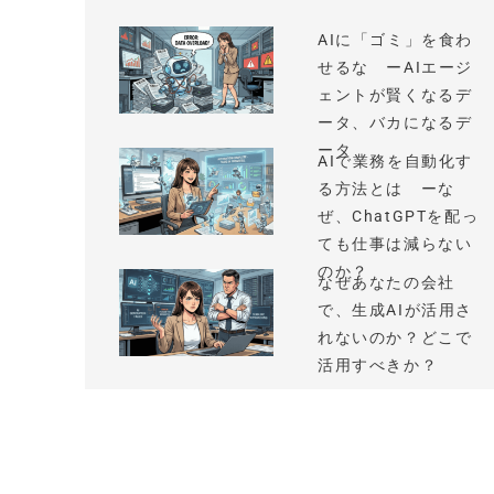
AIに「ゴミ」を食わ
せるな ーAIエージ
ェントが賢くなるデ
ータ、バカになるデ
ータ
AIで業務を自動化す
る方法とは ーな
ぜ、ChatGPTを配っ
ても仕事は減らない
のか？
なぜあなたの会社
で、生成AIが活用さ
れないのか？どこで
活用すべきか？