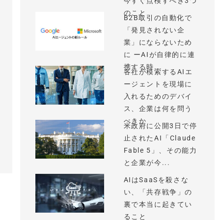
今すぐ点検すべき3つ
のこと
B2B取引の自動化で
「発見されない企
業」にならないため
に ーAIが自律的に連
携する時...
各社が模索するAIエ
ージェントを現場に
入れるためのデバイ
ス、企業は何を問う
べきか
米政府に公開3日で停
止されたAI「Claude
Fable 5」、その能力
と企業が今...
AIはSaaSを殺さな
い、「共存戦争」の
裏で本当に起きてい
ること