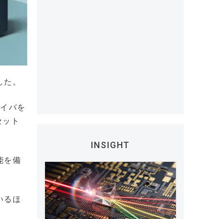
した。
ライバを
セット
INSIGHT
能を備
ているほ