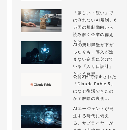
「厳しい・緩い」で
は測れないAI規制、6
カ国の規制動向から
読み解く企業の備え
とは
AIの費用障壁が下が
った今も、導入が進
まない企業に欠けて
いる「入り口設計」
という発想
公開3日で停止された
「Claude Fable 5」
はなぜ復活できたの
か？解除の裏側...
AIエージェントが発
注する時代に備え
る、サプライヤーが