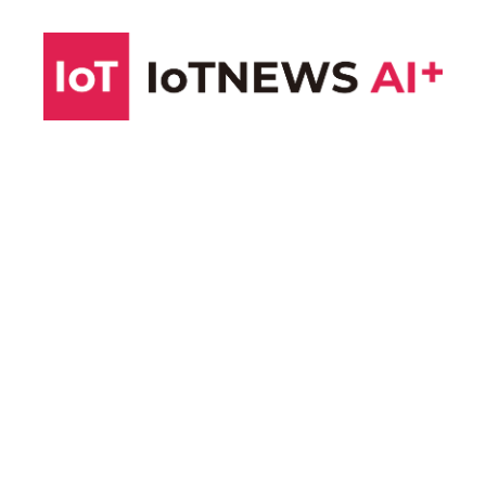
コ
ン
テ
ン
ツ
へ
ス
キ
ッ
プ