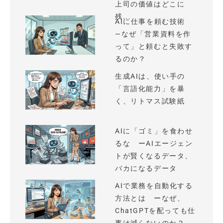
上司の価値はどこに
残...
AIに仕事を頼む技術
—なぜ「営業資料を作
って」と頼むと失敗す
るのか？
生成AIは、使い手の
「言語化能力」を暴
く、リトマス試験紙
AIに「ゴミ」を食わせ
るな ーAIエージェン
トが賢くなるデータ、
バカになるデータ
AIで業務を自動化する
方法とは ーなぜ、
ChatGPTを配っても仕