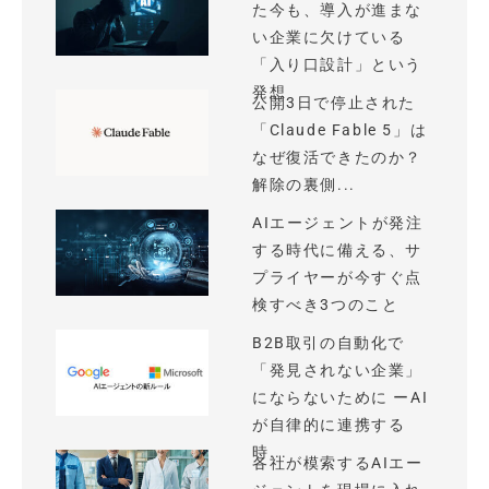
た今も、導入が進まな
い企業に欠けている
「入り口設計」という
発想
公開3日で停止された
「Claude Fable 5」は
なぜ復活できたのか？
解除の裏側...
AIエージェントが発注
する時代に備える、サ
プライヤーが今すぐ点
検すべき3つのこと
B2B取引の自動化で
「発見されない企業」
にならないために ーAI
が自律的に連携する
時...
各社が模索するAIエー