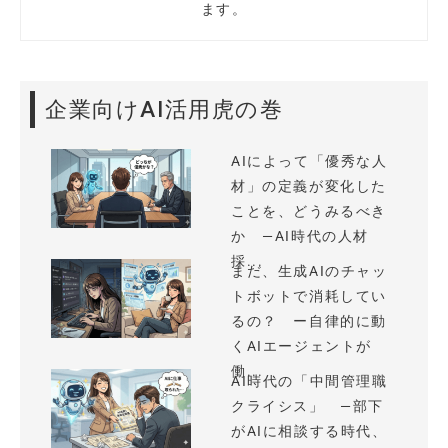
ます。
企業向けAI活用虎の巻
AIによって「優秀な人
材」の定義が変化した
ことを、どうみるべき
か —AI時代の人材
採...
まだ、生成AIのチャッ
トボットで消耗してい
るの？ ー自律的に動
くAIエージェントが
働...
AI時代の「中間管理職
クライシス」 —部下
がAIに相談する時代、