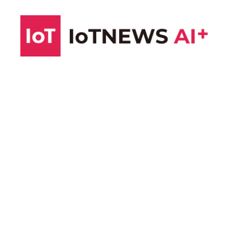
コ
ン
テ
ン
ツ
へ
ス
キ
ッ
プ