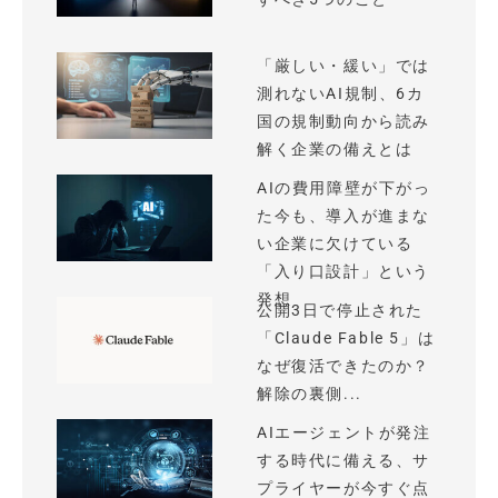
「厳しい・緩い」では
測れないAI規制、6カ
国の規制動向から読み
解く企業の備えとは
AIの費用障壁が下がっ
た今も、導入が進まな
い企業に欠けている
「入り口設計」という
発想
公開3日で停止された
「Claude Fable 5」は
なぜ復活できたのか？
解除の裏側...
AIエージェントが発注
する時代に備える、サ
プライヤーが今すぐ点