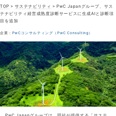
TOP
>
サステナビリティ
> PwC Japanグループ、サス
テナビリティ経営成熟度診断サービスに生成AIと診断項
目を追加
企業：
PwCコンサルティング（PwC Consulting）
PwC Japanグループは、同社が提供する「サステ