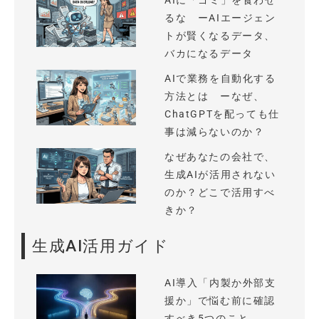
AIに「ゴミ」を食わせ
るな ーAIエージェン
トが賢くなるデータ、
バカになるデータ
AIで業務を自動化する
方法とは ーなぜ、
ChatGPTを配っても仕
事は減らないのか？
なぜあなたの会社で、
生成AIが活用されない
のか？どこで活用すべ
きか？
生成AI活用ガイド
AI導入「内製か外部支
援か」で悩む前に確認
すべき5つのこと