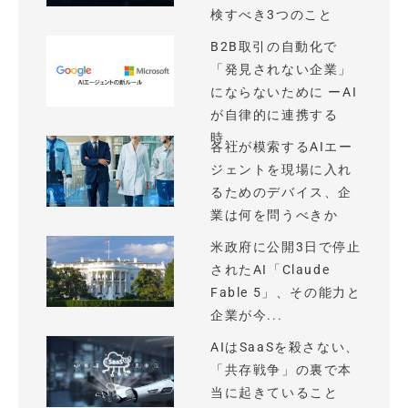
検すべき3つのこと
B2B取引の自動化で
「発見されない企業」
にならないために ーAI
が自律的に連携する
時...
各社が模索するAIエー
ジェントを現場に入れ
るためのデバイス、企
業は何を問うべきか
米政府に公開3日で停止
されたAI「Claude
Fable 5」、その能力と
企業が今...
AIはSaaSを殺さない、
「共存戦争」の裏で本
当に起きていること