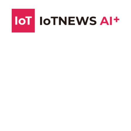
コ
ン
テ
ン
ツ
へ
ス
キ
ッ
プ