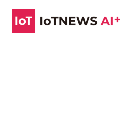
コ
ン
テ
ン
ツ
へ
ス
キ
ッ
プ