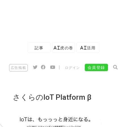
記事
AI虎の巻
AI活用
|
会員登録
広告掲載
ログイン
さくらのIoT Platform β