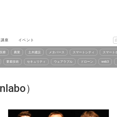
X講座
イベント
医療
農業
土木建設
メタバース
スマートシティ
スマート
要素技術
セキュリティ
ウェアラブル
ドローン
web3
labo）