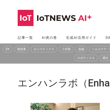
コ
ン
テ
ン
ツ
記事一覧
AI虎の巻
生成AI活用ガイド
D
へ
DX
製造業
ロジスティクス
小売業
金融
ヘルスケア・
ス
キ
ロボティクス
通信
ッ
プ
エンハンラボ（Enhan