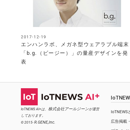
2017-12-19
エンハンラボ、メガネ型ウェアラブル端末
「b.g.（ビージー）」の量産デザインを発
表
IoTN
株式会社アールジーン
IoTNEWS AI+は、
が運営
IoTNEW
しております。
広告掲載
R.GENE,Inc.
© 2015-