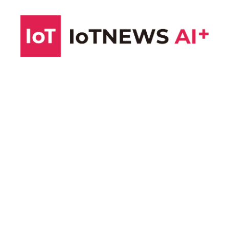
コ
ン
テ
ン
ツ
へ
ス
キ
ッ
プ