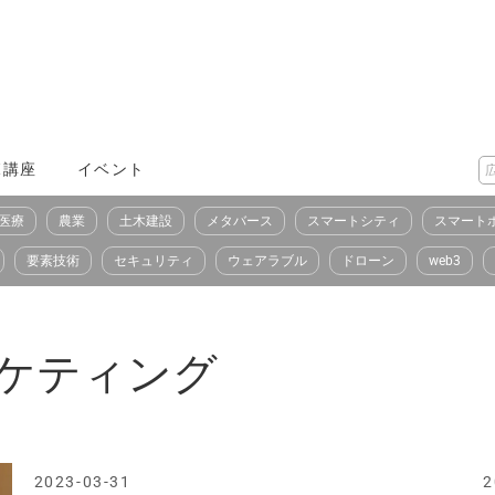
X講座
イベント
医療
農業
土木建設
メタバース
スマートシティ
スマート
要素技術
セキュリティ
ウェアラブル
ドローン
web3
ケティング
2023-03-31
2