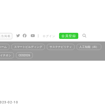
|
会員登録
広告掲載
ログイン
ホーム
スマートビルディング
サステナビリティ
人工知能（AI）
イチオシ
CES2026
023-02-10