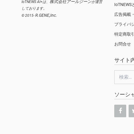
株式会社アールジーン
IoTNEWS AI+は、
が運営
IoTNEW
しております。
広告掲載
R.GENE,Inc.
© 2015-
プライバ
特定商取
お問合せ
サイト
検
索:
ソーシ