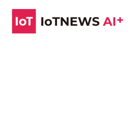
コ
ン
テ
ン
ツ
へ
ス
キ
ッ
プ