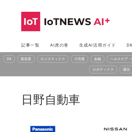
コ
ン
テ
ン
ツ
記事一覧
AI虎の巻
生成AI活用ガイド
D
へ
DX
製造業
ロジスティクス
小売業
金融
ヘルスケア・
ス
キ
ロボティクス
通信
ッ
プ
日野自動車