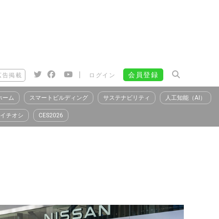
|
会員登録
広告掲載
ログイン
ホーム
スマートビルディング
サステナビリティ
人工知能（AI）
イチオシ
CES2026