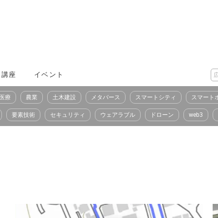
X講座
イベント
医療
農業
土木建設
メタバース
スマートシティ
スマート
要素技術
セキュリティ
ウェアラブル
ドローン
web3