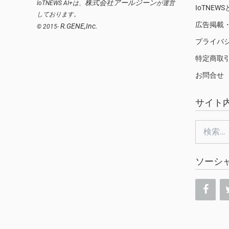
株式会社アールジーン
IoTNEWS AI+は、
が運営
IoTNEW
しております。
広告掲載
R.GENE,Inc.
© 2015-
プライバ
特定商取
お問合せ
サイト
検
索:
ソーシ