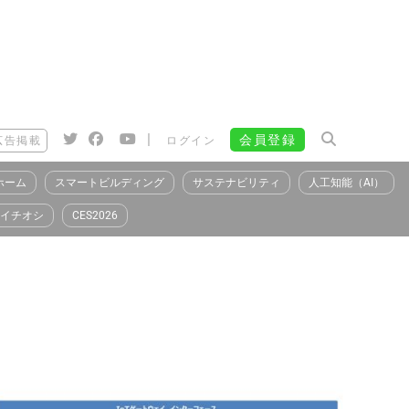
|
会員登録
広告掲載
ログイン
ホーム
スマートビルディング
サステナビリティ
人工知能（AI）
イチオシ
CES2026