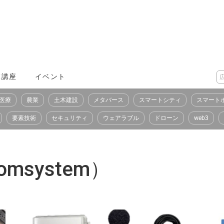
X講座
イベント
医療
農業
土木建設
メタバース
スマートシティ
スマート
要素技術
セキュリティ
ウェアラブル
ドローン
web3
msystem）