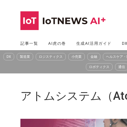
コ
ン
テ
ン
ツ
記事一覧
AI虎の巻
生成AI活用ガイド
D
へ
DX
製造業
ロジスティクス
小売業
金融
ヘルスケア・
ス
キ
ロボティクス
通信
ッ
プ
アトムシステム（Ato