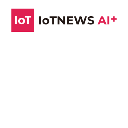
コ
ン
テ
ン
ツ
へ
ス
キ
ッ
プ