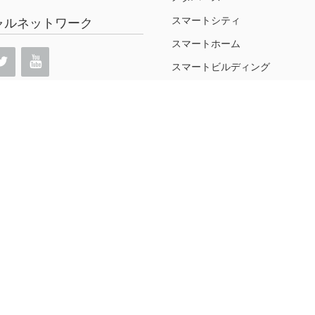
スマートシティ
ャルネットワーク
スマートホーム
スマートビルディング
サステナビリティ
人工知能（AI）
ロボティクス
通信
要素技術
セキュリティ
ウェアラブル
ドローン
web3
調査データ