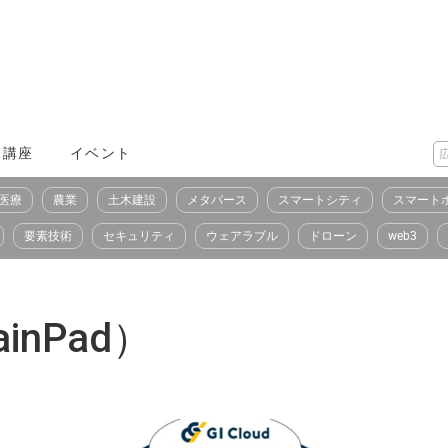
X講座
イベント
医療
農業
土木建設
メタバース
スマートシティ
スマート
要素技術
セキュリティ
ウェアラブル
ドローン
web3
nPad）