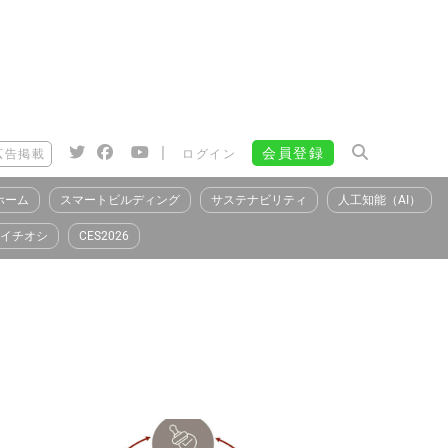
|
会員登録
広告掲載
ログイン
ホーム
スマートビルディング
サステナビリティ
人工知能（AI）
イチオシ
CES2026