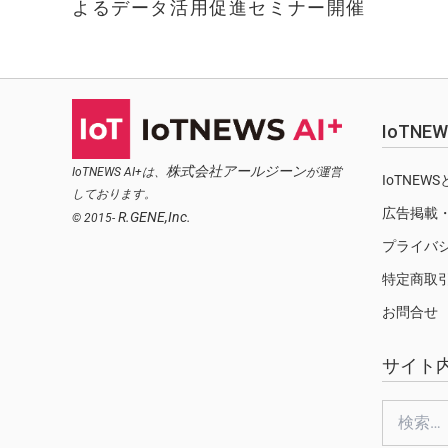
よるデータ活用促進セミナー開催
IoTN
株式会社アールジーン
IoTNEWS AI+は、
が運営
IoTNEW
しております。
広告掲載
R.GENE,Inc.
© 2015-
プライバ
特定商取
お問合せ
サイト
検
索: