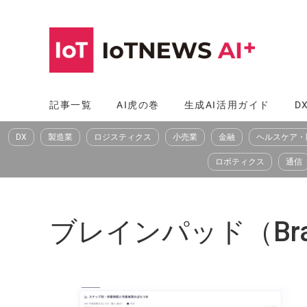
コ
ン
テ
ン
ツ
記事一覧
AI虎の巻
生成AI活用ガイド
D
へ
DX
製造業
ロジスティクス
小売業
金融
ヘルスケア・
ス
キ
ロボティクス
通信
ッ
プ
ブレインパッド（Brai