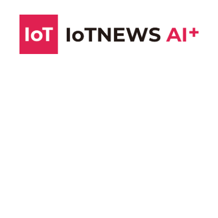
コ
ン
テ
ン
ツ
へ
ス
キ
ッ
プ