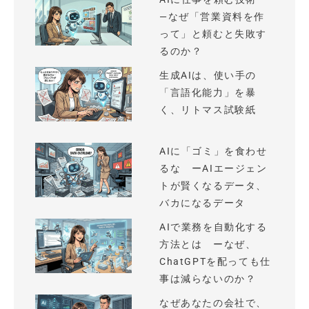
—なぜ「営業資料を作
って」と頼むと失敗す
るのか？
生成AIは、使い手の
「言語化能力」を暴
く、リトマス試験紙
AIに「ゴミ」を食わせ
るな ーAIエージェン
トが賢くなるデータ、
バカになるデータ
AIで業務を自動化する
方法とは ーなぜ、
ChatGPTを配っても仕
事は減らないのか？
なぜあなたの会社で、