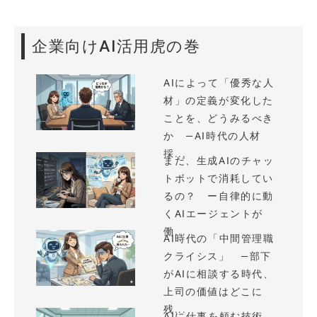
企業向けAI活用虎の巻
AIによって「優秀な人
材」の定義が変化した
ことを、どうみるべき
か —AI時代の人材
採...
まだ、生成AIのチャッ
トボットで消耗してい
るの？ ー自律的に動
くAIエージェントが
働...
AI時代の「中間管理職
クライシス」 —部下
がAIに相談する時代、
上司の価値はどこに
残...
AIに仕事を頼む技術