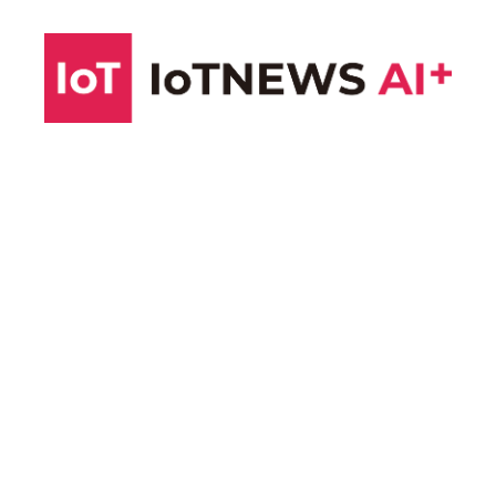
コ
ン
テ
ン
ツ
へ
ス
キ
ッ
プ