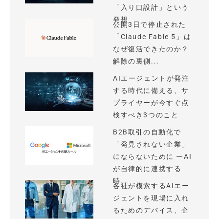
「入り口設計」という
発想
公開3日で停止された
「Claude Fable 5」は
なぜ復活できたのか？
解除の裏側...
AIエージェントが発注
する時代に備える、サ
プライヤーが今すぐ点
検すべき3つのこと
B2B取引の自動化で
「発見されない企業」
にならないために ーAI
が自律的に連携する
時...
各社が模索するAIエー
ジェントを現場に入れ
るためのデバイス、企