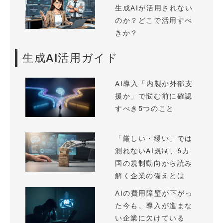
生成AIが活用されない
のか？どこで活用すべ
きか？
生成AI活用ガイド
AI導入「内製か外部支
援か」で悩む前に確認
すべき5つのこと
「厳しい・緩い」では
測れないAI規制、6カ
国の規制動向から読み
解く企業の備えとは
AIの費用障壁が下がっ
た今も、導入が進まな
い企業に欠けている