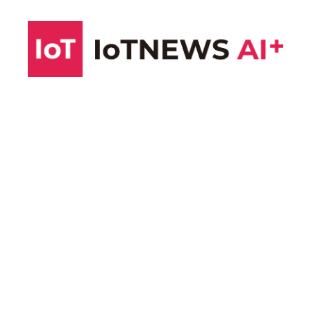
コ
ン
テ
ン
ツ
へ
ス
キ
ッ
プ