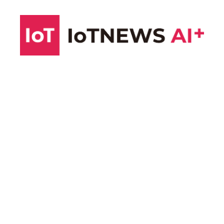
コ
ン
テ
ン
ツ
へ
ス
キ
ッ
プ