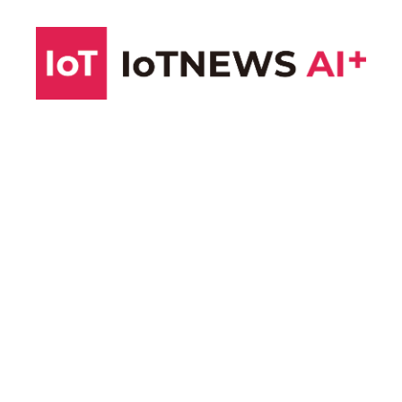
コ
ン
テ
ン
ツ
へ
ス
キ
ッ
プ