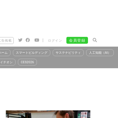
|
会員登録
広告掲載
ログイン
ホーム
スマートビルディング
サステナビリティ
人工知能（AI）
イチオシ
CES2026