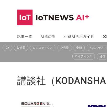
コ
ン
テ
ン
ツ
記事一覧
AI虎の巻
生成AI活用ガイド
D
へ
DX
製造業
ロジスティクス
小売業
金融
ヘルスケア・
ス
キ
ロボティクス
通信
ッ
プ
講談社（KODANSH