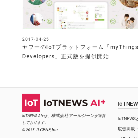
2017-04-25
ヤフーのIoTプラットフォーム「myThing
Developers」正式版を提供開始
IoTN
株式会社アールジーン
IoTNEWS AI+は、
が運営
IoTNEW
しております。
広告掲載
R.GENE,Inc.
© 2015-