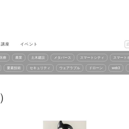
X講座
イベント
医療
農業
土木建設
メタバース
スマートシティ
スマート
要素技術
セキュリティ
ウェアラブル
ドローン
web3
A）