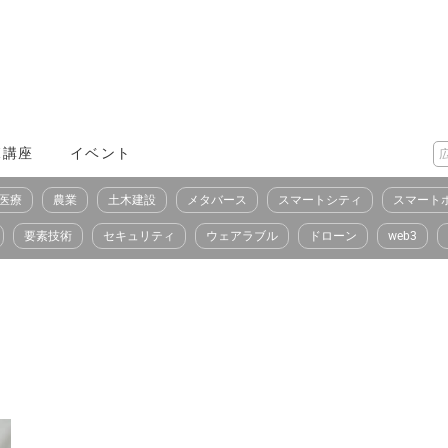
X講座
イベント
医療
農業
土木建設
メタバース
スマートシティ
スマート
要素技術
セキュリティ
ウェアラブル
ドローン
web3