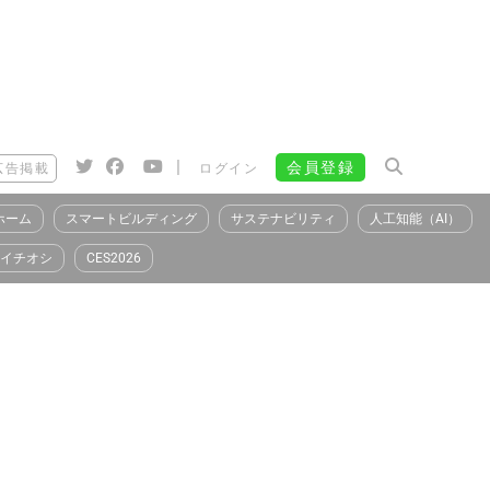
|
会員登録
広告掲載
ログイン
ホーム
スマートビルディング
サステナビリティ
人工知能（AI）
イチオシ
CES2026