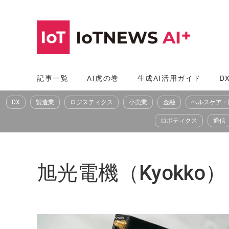
コ
ン
テ
ン
ツ
記事一覧
AI虎の巻
生成AI活用ガイド
D
へ
DX
製造業
ロジスティクス
小売業
金融
ヘルスケア・
ス
キ
ロボティクス
通信
ッ
プ
旭光電機（Kyokko）