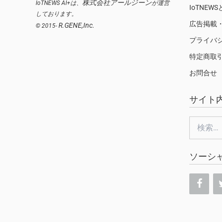
株式会社アールジーン
IoTNEWS AI+は、
が運営
IoTNEW
しております。
広告掲載
R.GENE,Inc.
© 2015-
プライバ
特定商取
お問合せ
サイト
検
索:
ソーシ