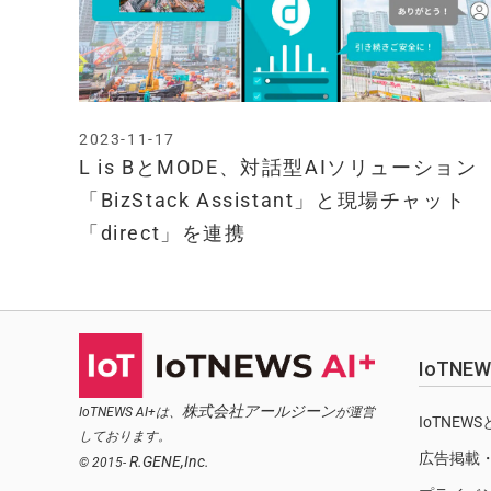
2023-11-17
L is BとMODE、対話型AIソリューション
「BizStack Assistant」と現場チャット
「direct」を連携
IoTN
株式会社アールジーン
IoTNEWS AI+は、
が運営
IoTNEW
しております。
広告掲載
R.GENE,Inc.
© 2015-