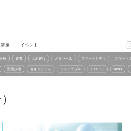
X講座
イベント
医療
農業
土木建設
メタバース
スマートシティ
スマート
要素技術
セキュリティ
ウェアラブル
ドローン
web3
ー）