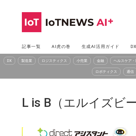
コ
ン
テ
ン
ツ
記事一覧
AI虎の巻
生成AI活用ガイド
D
へ
DX
製造業
ロジスティクス
小売業
金融
ヘルスケア・
ス
キ
ロボティクス
通信
ッ
プ
L is B（エルイズビ