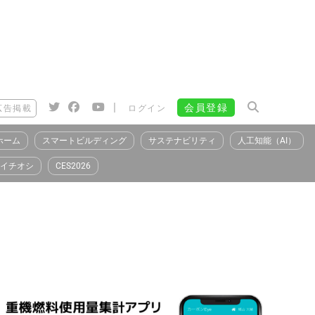
|
会員登録
広告掲載
ログイン
ホーム
スマートビルディング
サステナビリティ
人工知能（AI）
イチオシ
CES2026