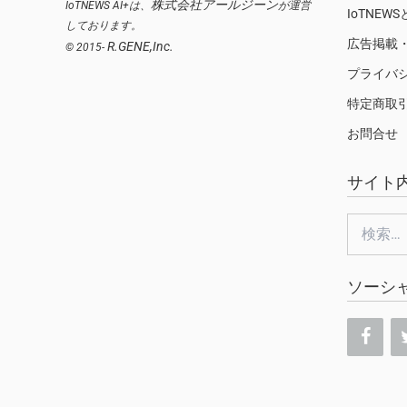
株式会社アールジーン
IoTNEWS AI+は、
が運営
IoTNEW
しております。
広告掲載
R.GENE,Inc.
© 2015-
プライバ
特定商取
お問合せ
サイト
検
索:
ソーシ