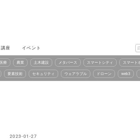
X講座
イベント
医療
農業
土木建設
メタバース
スマートシティ
スマート
要素技術
セキュリティ
ウェアラブル
ドローン
web3
2023-01-27