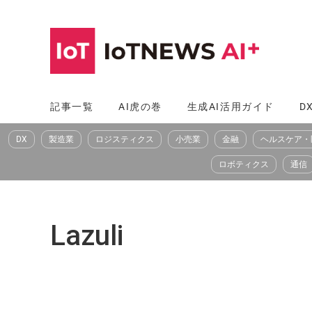
コ
ン
テ
ン
ツ
記事一覧
AI虎の巻
生成AI活用ガイド
D
へ
DX
製造業
ロジスティクス
小売業
金融
ヘルスケア・
ス
キ
ロボティクス
通信
ッ
プ
Lazuli