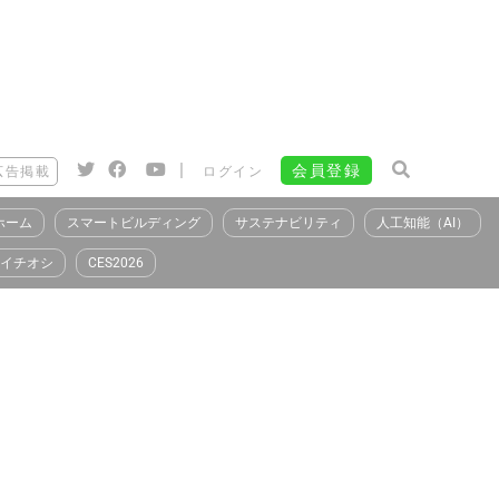
|
会員登録
広告掲載
ログイン
ホーム
スマートビルディング
サステナビリティ
人工知能（AI）
イチオシ
CES2026