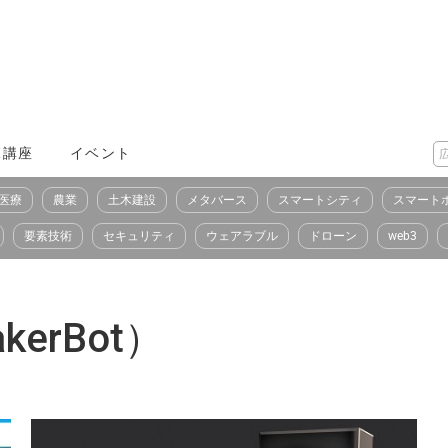
X講座
イベント
医療
農業
土木建設
メタバース
スマートシティ
スマート
要素技術
セキュリティ
ウェアラブル
ドローン
web3
erBot）