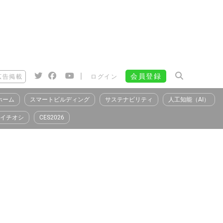
|
会員登録
広告掲載
ログイン
ホーム
スマートビルディング
サステナビリティ
人工知能（AI）
イチオシ
CES2026