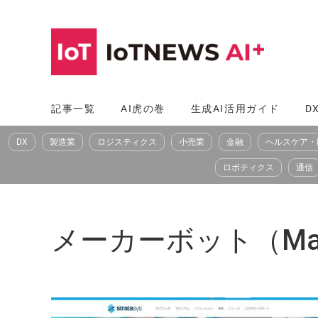
コ
ン
テ
ン
ツ
記事一覧
AI虎の巻
生成AI活用ガイド
D
へ
DX
製造業
ロジスティクス
小売業
金融
ヘルスケア・
ス
キ
ロボティクス
通信
ッ
プ
メーカーボット（Mak