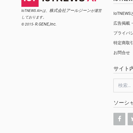
株式会社アールジーン
IoTNEWS AI+は、
が運営
IoTNEW
しております。
広告掲載
R.GENE,Inc.
© 2015-
プライバ
特定商取
お問合せ
サイト
検
索:
ソーシ