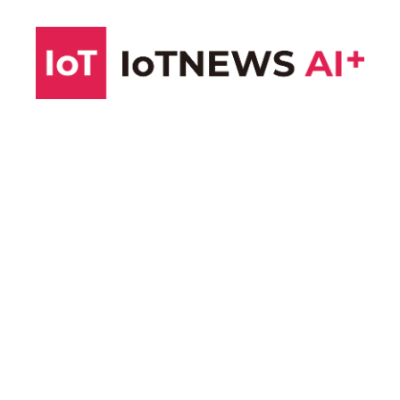
コ
ン
テ
ン
ツ
へ
ス
キ
ッ
プ