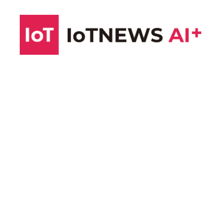
コ
ン
テ
ン
ツ
へ
ス
キ
ッ
プ