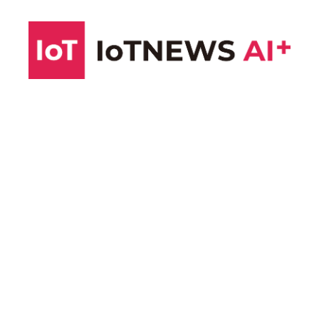
コ
ン
テ
ン
ツ
へ
ス
キ
ッ
プ