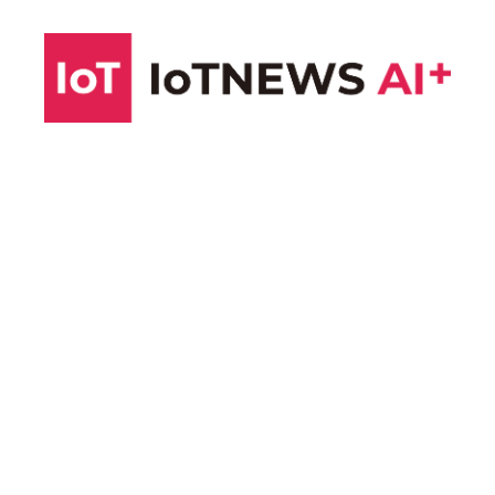
コ
ン
テ
ン
ツ
へ
ス
キ
ッ
プ