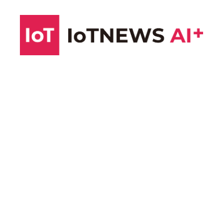
コ
ン
テ
ン
ツ
へ
ス
キ
ッ
プ