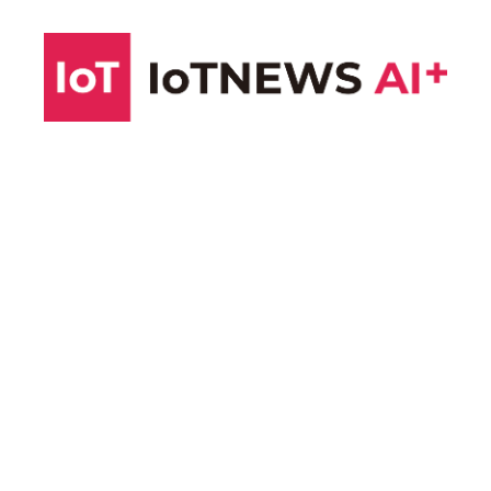
コ
ン
テ
ン
ツ
へ
ス
キ
ッ
プ