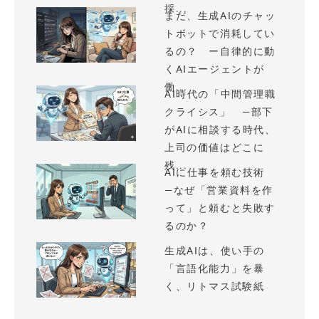
採...
まだ、生成AIのチャッ
トボットで消耗してい
るの？ ー自律的に動
くAIエージェントが
働...
AI時代の「中間管理職
クライシス」 —部下
がAIに相談する時代、
上司の価値はどこに
残...
AIに仕事を頼む技術
—なぜ「営業資料を作
って」と頼むと失敗す
るのか？
生成AIは、使い手の
「言語化能力」を暴
く、リトマス試験紙