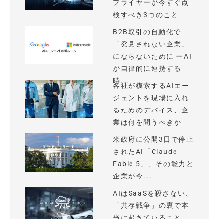
プライヤーが今すぐ点
検すべき3つのこと
B2B取引の自動化で
「発見されない企業」
にならないために ーAI
が自律的に連携する
時...
各社が模索するAIエー
ジェントを現場に入れ
るためのデバイス、企
業は何を問うべきか
米政府に公開3日で停止
されたAI「Claude
Fable 5」、その能力と
企業が今...
AIはSaaSを殺さない、
「共存戦争」の裏で本
当に起きていること