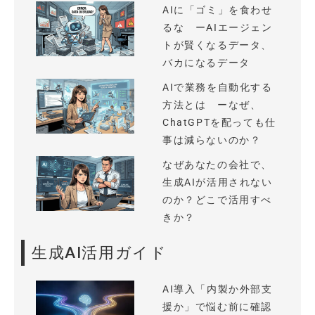
AIに「ゴミ」を食わせ
るな ーAIエージェン
トが賢くなるデータ、
バカになるデータ
AIで業務を自動化する
方法とは ーなぜ、
ChatGPTを配っても仕
事は減らないのか？
なぜあなたの会社で、
生成AIが活用されない
のか？どこで活用すべ
きか？
生成AI活用ガイド
AI導入「内製か外部支
援か」で悩む前に確認