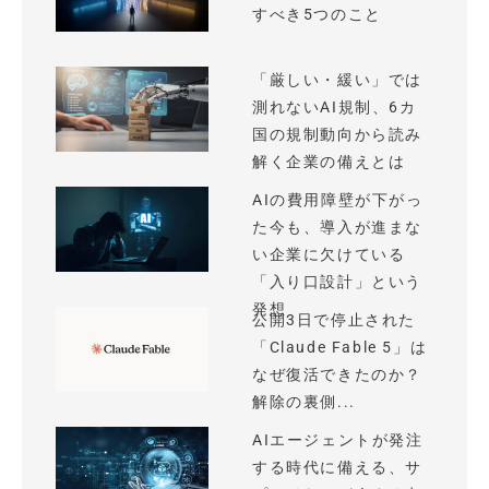
すべき5つのこと
「厳しい・緩い」では
測れないAI規制、6カ
国の規制動向から読み
解く企業の備えとは
AIの費用障壁が下がっ
た今も、導入が進まな
い企業に欠けている
「入り口設計」という
発想
公開3日で停止された
「Claude Fable 5」は
なぜ復活できたのか？
解除の裏側...
AIエージェントが発注
する時代に備える、サ