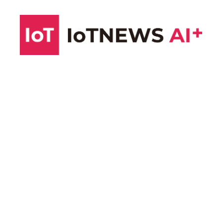
コ
ン
テ
ン
ツ
へ
ス
キ
ッ
プ