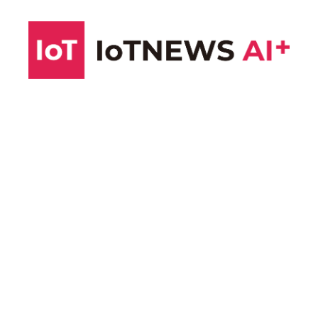
コ
ン
テ
ン
ツ
へ
ス
キ
ッ
プ