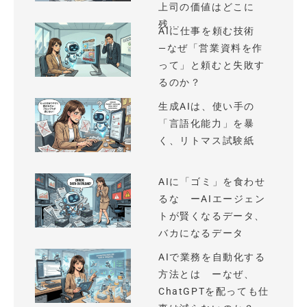
上司の価値はどこに
残...
AIに仕事を頼む技術
—なぜ「営業資料を作
って」と頼むと失敗す
るのか？
生成AIは、使い手の
「言語化能力」を暴
く、リトマス試験紙
AIに「ゴミ」を食わせ
るな ーAIエージェン
トが賢くなるデータ、
バカになるデータ
AIで業務を自動化する
方法とは ーなぜ、
ChatGPTを配っても仕