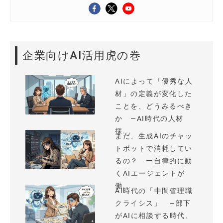
企業向けAI活用虎の巻
AIによって「優秀な人
材」の定義が変化した
ことを、どうみるべき
か —AI時代の人材
採...
まだ、生成AIのチャッ
トボットで消耗してい
るの？ ー自律的に動
くAIエージェントが
働...
AI時代の「中間管理職
クライシス」 —部下
がAIに相談する時代、