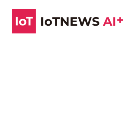
コ
ン
テ
ン
ツ
へ
ス
キ
ッ
プ